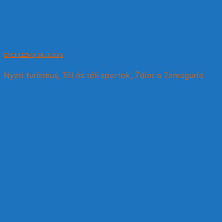
BACHLEDKA SKI & SUN
Nyari turismus, Tél és téli sportok, Ždiar a Zamagurie