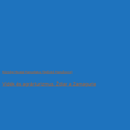
Községi Hivatal Hanusfalva (Spišské Hanušovce)
Vidék és agrárturizmus, Ždiar a Zamagurie