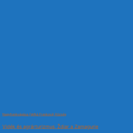
Nagyfrankvágása (Veľká Franková) Község
Vidék és agrárturizmus, Ždiar a Zamagurie