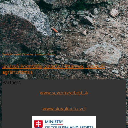
Spišský salaš (Szepesi juhászkunyhó)
Spišské Podhradie, Szállás / éttermek, Vidék és
agrárturizmus
Partners
www.severovychod.sk
www.slovakia.travel