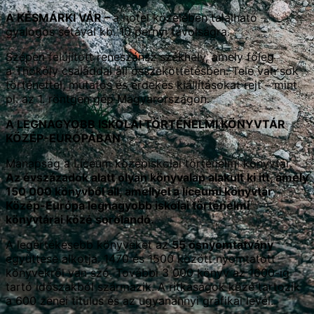
A KÉSMÁRKI VÁR –
a hotel közelében található –
gyalogos sétával kb. 10 pernyi távolságra.
Szépen felújított reneszánsz székhely, amely főleg
a Thököly családdal áll összeköttetésben. Tele van sok
történettel, mutatós és érdekes kiállításokat rejt – mint
pl. az 1. röntgen gép Magyarországon.
A LEGNAGYOBB ISKOLAI TÖRTÉNELMI KÖNYVTÁR
KÖZÉP-EURÓPÁBAN
Manapság a Líceum középiskolai történelmi könyvtár.
Az évszázadok alatt olyan könyvalap alakult ki itt, amely
150 000 könyvből áll, amellyel a líceumi könyvtár
Közép-Európa legnagyobb iskolai történelmi
könyvtárai közé sorolandó.
A legértékesebb könyveket az
55 ősnyomtatvány
együttese alkotja. 1470 és 1500 között nyomtatott
könyvekről van szó. További 3 000 könyv az 1600-ig
tartó időszakból származik. A ritkaságok közé tartozik
a 600 zenei titulus és az ugyanannyi grafikai levél.