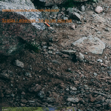
Autocamp Levoča és a Mária-hegy alatti panzió
Szállás / éttermek, Tél és téli sportok