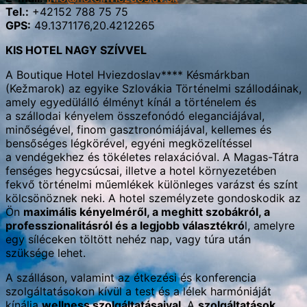
Tel.:
+42152 788 75 75
GPS:
49.1371176,20.4212265
KIS HOTEL NAGY SZÍVVEL
A Boutique Hotel Hviezdoslav**** Késmárkban
(Kežmarok) az egyike Szlovákia Történelmi szállodáinak,
amely egyedülálló élményt kínál a történelem és
a szállodai kényelem összefonódó eleganciájával,
minőségével, finom gasztronómiájával, kellemes és
bensőséges légkörével, egyéni megközelítéssel
a vendégekhez és tökéletes relaxációval. A Magas-Tátra
fenséges hegycsúcsai, illetve a hotel környezetében
fekvő történelmi műemlékek különleges varázst és színt
kölcsönöznek neki. A hotel személyzete gondoskodik az
Ön
maximális kényelméről, a meghitt szobákról, a
professzionalitásról és a legjobb választékró
l, amelyre
egy síléceken töltött nehéz nap, vagy túra után
szüksége lehet.
A szálláson, valamint az étkezési és konferencia
szolgáltatásokon kívül a test és a lélek harmóniáját
kínálja
wellness szolgáltatásaival
. A
szolgáltatások