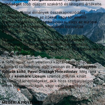
minőségét
több díjazott szakértő és látogató értékelte.
A gasztronómiai élmények összekapcsolódása
az irodalmi estekkel, az írókkal vagy történelmi
személyiségekkel való találkozókkal, vagy az európai
konyhával a kivételesség pecsétjét biztosítják
a szállodának.
Látogatása során a szálloda behúzza Késmárk
(Kežmarok) történelmébe festményein keresztül,
amelyek az étteremben, a kávézókban és a szalonokban
vannak elhelyezve.
A hotel nevét nem véletlenül kapta, objektumában
késmárki tanulmányai alatt valóban élt a
legnagyobb
szlovák költő, Pavol Országh Hviezdoslav
. Még rajta
kívül a
késmárki Líceum
számos diáknak kínált
tanulmányi lehetőségeket, akik híres személyiségek
lettek Magyarországon, vagy valahol a világon
.
MEGÉRI A FIGYELMET