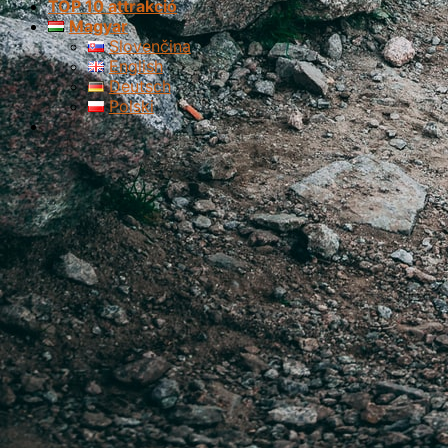
TOP 10 attrakció
Magyar
Slovenčina
English
Deutsch
Polski