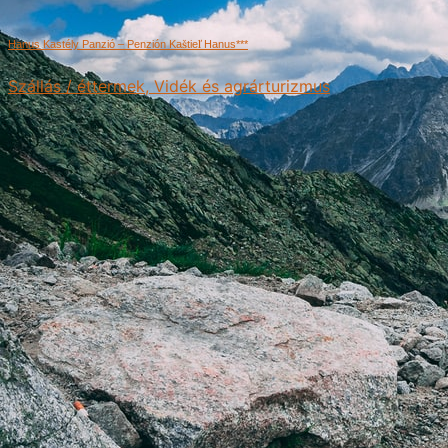
Hanus Kastély Panzió – Penzión Kaštieľ Hanus***
Szállás / éttermek, Vidék és agrárturizmus