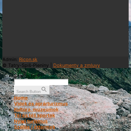
Admin:
Ricon.sk
© Tatry-Spiš-Pieniny |
Dokumenty a zmluvy
Search for:
Search Button
Home
Vidék és agrárturizmus
Kultúra, múzeumok
Tél és téli sportok
Nyari turismus
Szállás / éttermek