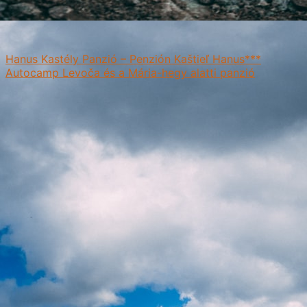
Hanus Kastély Panzió – Penzión Kaštieľ Hanus***
Autocamp Levoča és a Mária-hegy alatti panzió