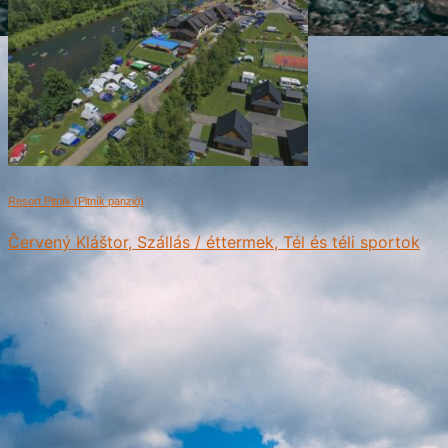
Resort Pltník (Pltník panzió)
Červený Kláštor, Szállás / éttermek, Tél és téli sportok