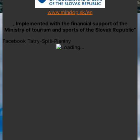
www.mindop.sk/en
„ Implemented with the financial support of the
Ministry of tourism and sports of the Slovak Republic“
Facebook Tatry-Spiš-Pieniny