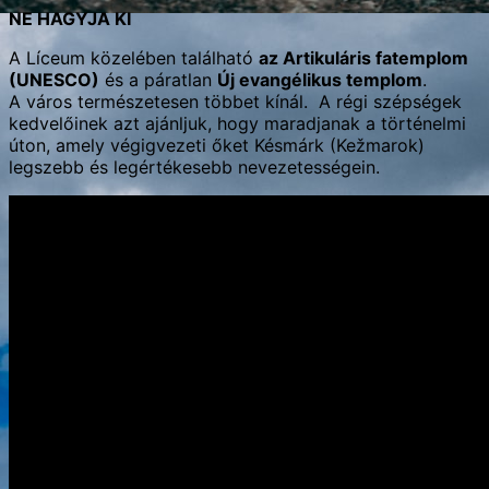
NE HAGYJA KI
A Líceum közelében található
az Artikuláris fatemplom
(UNESCO)
és a páratlan
Új evangélikus templom
.
A város természetesen többet kínál. A régi szépségek
kedvelőinek azt ajánljuk, hogy maradjanak a történelmi
úton, amely végigvezeti őket Késmárk (Kežmarok)
legszebb és legértékesebb nevezetességein.