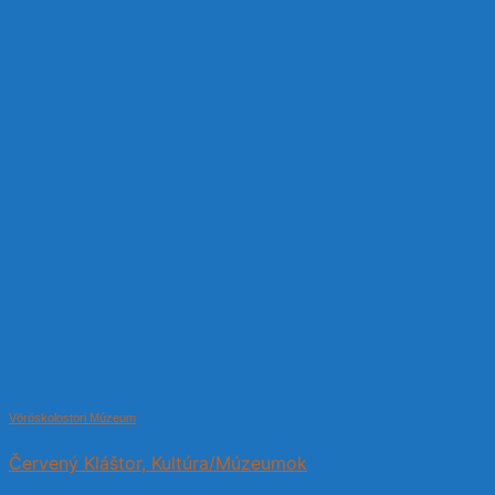
Vöröskolostori Múzeum
Červený Kláštor, Kultúra/Múzeumok