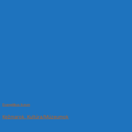
Evangélikus líceum
Kežmarok, Kultúra/Múzeumok