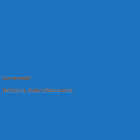
Öreg piac (piactér)
Kežmarok, Kultúra/Múzeumok