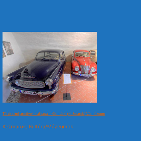
Történelmi járművek kiállítása – Késmárki (Kežmarok) Vármúzeum
Kežmarok, Kultúra/Múzeumok