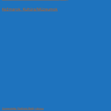
Kežmarok, Kultúra/Múzeumok
Szepesbéla (Spišská Belá) városa