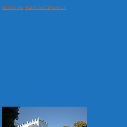
Kežmarok, Kultúra/Múzeumok