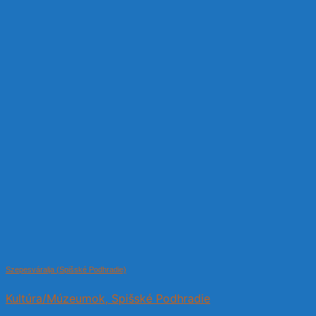
Szepesváralja (Spišské Podhradie)
Kultúra/Múzeumok, Spišské Podhradie