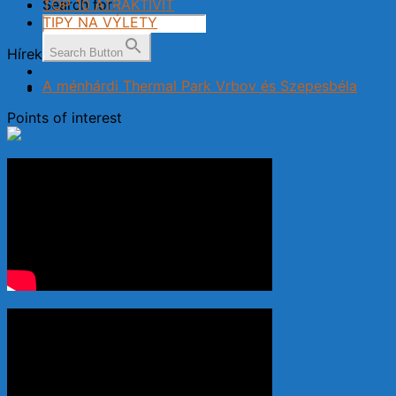
TOP 10 ATRAKTIVÍT
Search for:
TIPY NA VÝLETY
Hírek
Search Button
A ménhárdi Thermal Park Vrbov és Szepesbéla
Points of interest