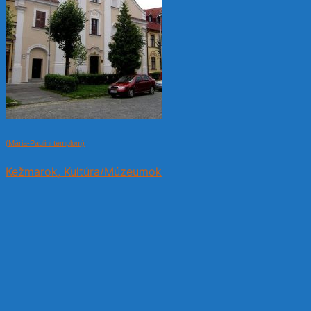
(Mária-Paulini templom)
Kežmarok, Kultúra/Múzeumok