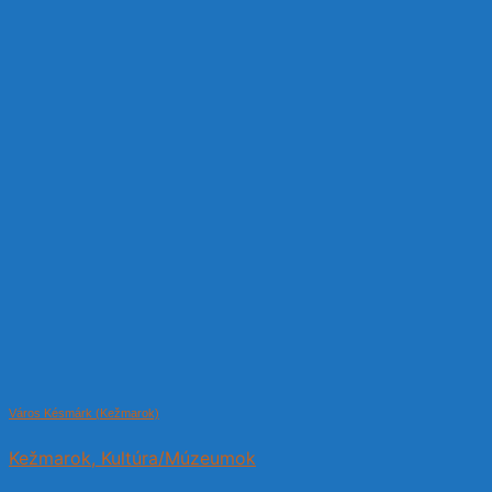
Város Késmárk (Kežmarok)
Kežmarok, Kultúra/Múzeumok