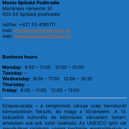
Mesto Spišské Podhradie
Mariánske námestie 37
053 04 Spišské podhradie
tel/fax: +421 53 4195111
mail:
info@spisskepodhradie.sk
web:
www.spisskepodhradie.sk
.
Business hours
Monday:
8:00 – 11:00 12:00 – 15:00
Tuesday:
–
Wednesday:
8:00 – 11:00 12:00 – 16:30
Thursday:
–
Friday:
8:00 – 11:00 12:00 – 13:00
Szepesváralja – a templomok városa szép természeti
környezetben fekszik, és maga a történelem. A 13.
századtól kulturális és kézműves városként ismert,
amelyben sok-sok üzlet található. Az UNESCO Iglói vár
árnyékában található védett területén megtalálhatjuk a