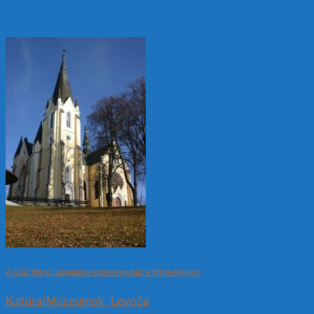
A Szűz Mária Látogatása-székesegyház a Mária-hegyen
Kultúra/Múzeumok, Levoča