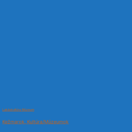
Lakáskultúra Múzeum
Kežmarok, Kultúra/Múzeumok