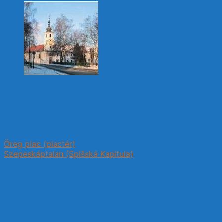
Öreg piac (piactér)
Szepeskáptalan (Spišská Kapitula)