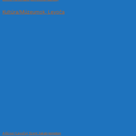
Kultúra/Múzeumok, Levoča
A lőcsei (Levoča) Szent Jakab-templom