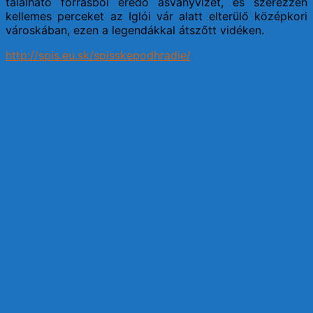
található forrásból eredő ásványvizet, és szerezzen
kellemes perceket az Iglói vár alatt elterülő középkori
városkában, ezen a legendákkal átszőtt vidéken.
http://spis.eu.sk/spisskepodhradie/