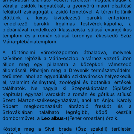
váraljai zsidók hagyatékát, a gyönyörű maori díszítésű
felújított zsinagógát a zsidó temetővel. A téren feltűnik
előttünk a luxus kivitelezésű barokk enteriőrrel
rendelkező barokk Irgalmas testvérek-kápolna, a
plébániával rendelkező klasszicista stílusú evangélikus
templom és a román stílusú toronnyal ékeskedő Szűz
Mária-plébániatemplom.
A történelmi városközponton áthaladva, melynek
szívében rejtőzik a Mária-oszlop, a várhoz vezető úton
álljon meg egy pillanatra a középkori vámszedő
állomásnál. Pihenjen meg a Dreveník természetvédelmi
területen, ahol az egyedülálló sziklavároska helyezkedik
el, valamint őslénytani, zoológiai és botanikai értékek
találhatók. Ne hagyja ki Szepeskáptalan (Spišská
Kapitula) egyházi városkát a román és gótikus stílusú
Szent Márton-székesegyházával, ahol az Anjou Károly
Róbert megkoronázását ábrázoló freskót és a
Szlovákiában található legrégibb, kőből készült
domborművet, a
Leo albus
-t(Fehér oroszlán) őrzik.
Kóstolja meg a Sivá brada (Ősz szakáll) területén