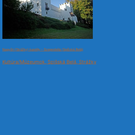
Nagyőri (Strážky) kastély – Szepesbéla (Spišská Belá)
Kultúra/Múzeumok, Spišská Belá, Strážky