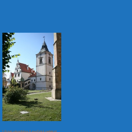
Lőcsei városháza (Levočská radnica)