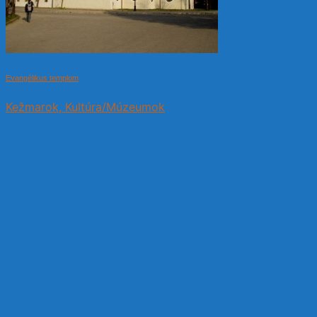
Evangélikus templom
Kežmarok, Kultúra/Múzeumok