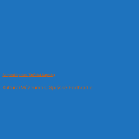
Szepeskáptalan (Spišská Kapitula)
Kultúra/Múzeumok, Spišské Podhradie