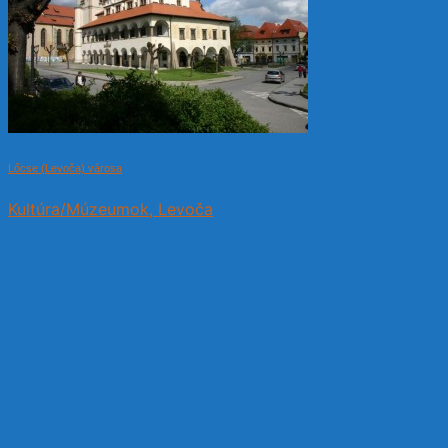
Lőcse (Levoča) városa
Kultúra/Múzeumok, Levoča