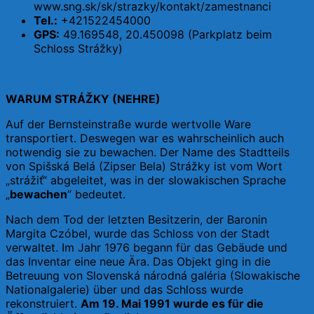
www.sng.sk/sk/strazky/kontakt/zamestnanci
Tel.:
+421522454000
GPS:
49.169548, 20.450098 (Parkplatz beim
Schloss Strážky)
WARUM STRÁŽKY (NEHRE)
Auf der Bernsteinstraße wurde wertvolle Ware
transportiert. Deswegen war es wahrscheinlich auch
notwendig sie zu bewachen. Der Name des Stadtteils
von Spišská Belá (Zipser Bela) Strážky ist vom Wort
„strážiť“ abgeleitet, was in der slowakischen Sprache
„
bewachen
“ bedeutet.
Nach dem Tod der letzten Besitzerin, der Baronin
Margita Czóbel, wurde das Schloss von der Stadt
verwaltet. Im Jahr 1976 begann für das Gebäude und
das Inventar eine neue Ära. Das Objekt ging in die
Betreuung von Slovenská národná galéria (Slowakische
Nationalgalerie) über und das Schloss wurde
rekonstruiert.
Am 19. Mai 1991 wurde es für die