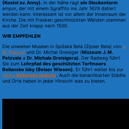
(Kostol sv. Anny).
In der Nähe ragt
ein Glockenturm
empor, der mit einem Sgraffito ins Jahr 1629 datiert
werden kann. Interessant ist vor allem der Innenraum der
Kirche. Die mit Fresken geschmückten Wänden stammen
aus der Zeit knapp nach 1500.
WIR EMPFEHLEN
Die unweiten Museen in Spišská Belá (Zipser Bela) von
J.
M. Petzval
und Dr. Michal Greisiger (
Múzeum J. M.
Petzvala
a
Dr. Michala Greisigera).
Der Radweg führt
Sie zum
Lehrpfad des geschützten Torfmoors
Belianske lúky (Belaer Wiesen).
Er führt weiter bis zur
Höhle
Belianska jaskyňa
.
Auch die benachbarten Städte
und Orte haben in jeder Hinsicht was zu bieten.