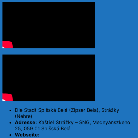
Die Stadt Spišská Belá (Zipser Bela), Strážky
(Nehre)
Adresse:
Kaštieľ Strážky – SNG, Mednyánszkeho
25, 059 01 Spišská Belá
Webseite: