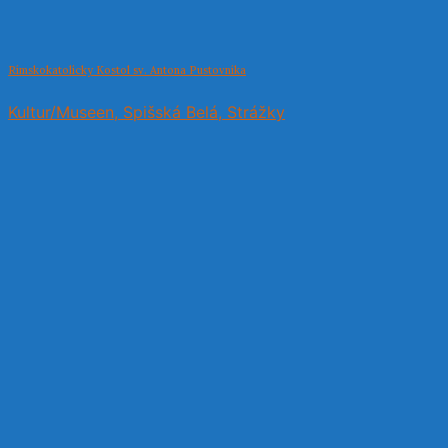
Rímskokatolícky Kostol sv. Antona Pustovníka
Kultur/Museen, Spišská Belá, Strážky