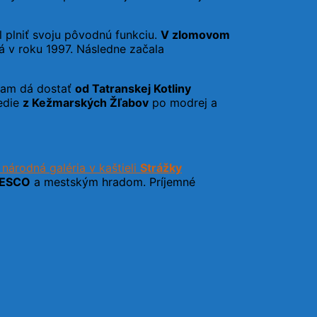
l plniť svoju pôvodnú funkciu.
V zlomovom
ná v roku 1997. Následne začala
 tam dá dostať
od Tatranskej Kotliny
vedie
z Kežmarských Žľabov
po modrej a
národná galéria v kaštieli
Strážky
ESCO
a mestským hradom. Príjemné