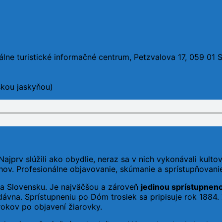
álne turistické informačné centrum, Petzvalova 17, 059 01 
kou jaskyňou)
Najprv slúžili ako obydlie, neraz sa v nich vykonávali kul
hov. Profesionálne objavovanie, skúmanie a sprístupňovan
a Slovensku. Je najväčšou a zároveň
jedinou sprístupnen
ávna. Sprístupneniu po Dóm trosiek sa pripisuje rok 1884.
rokov po objavení žiarovky.