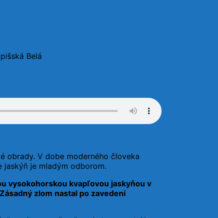
Spišská Belá
tové obrady. V dobe moderného človeka
ie jaskýň je mladým odborom.
ou vysokohorskou kvapľovou jaskyňou v
Zásadný zlom nastal po zavedení