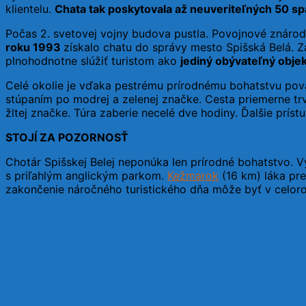
klientelu.
Chata tak poskytovala až neuveriteľných 50 sp
Počas 2. svetovej vojny budova pustla. Povojnové znárodn
roku 1993
získalo chatu do správy mesto Spišská Belá. Z
plnohodnotne slúžiť turistom ako
jediný obývateľný objek
Celé okolie je vďaka pestrému prírodnému bohatstvu po
stúpaním po modrej a zelenej značke. Cesta priemerne tr
žltej značke. Túra zaberie necelé dve hodiny. Ďalšie príst
STOJÍ ZA POZORNOSŤ
Chotár Spišskej Belej neponúka len prírodné bohatstvo. 
s priľahlým anglickým parkom.
Kežmarok
(16 km) láka pr
zakončenie náročného turistického dňa môže byť v celo