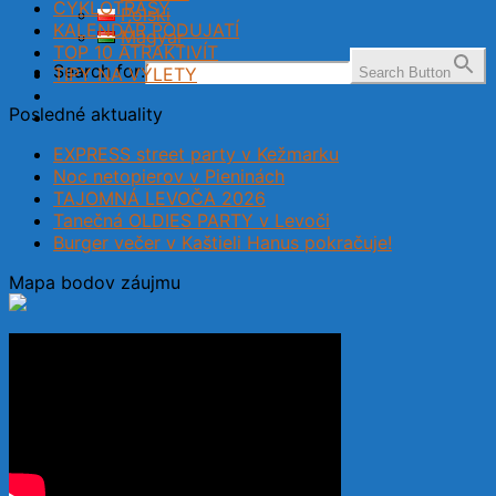
CYKLOTRASY
Polski
KALENDÁR PODUJATÍ
Magyar
TOP 10 ATRAKTIVÍT
Search for:
TIPY NA VÝLETY
Search Button
Posledné aktuality
EXPRESS street party v Kežmarku
Noc netopierov v Pieninách
TAJOMNÁ LEVOČA 2026
Tanečná OLDIES PARTY v Levoči
Burger večer v Kaštieli Hanus pokračuje!
Mapa bodov záujmu