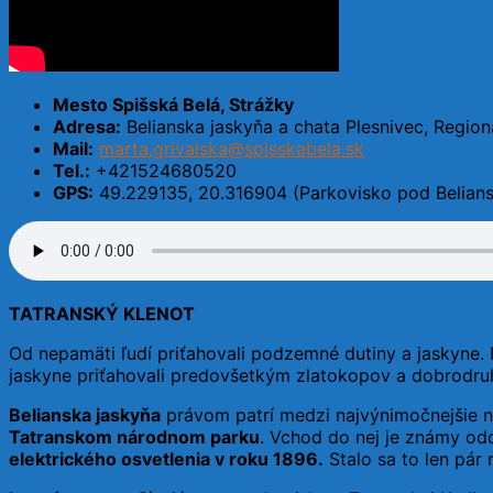
Mesto Spišská Belá, Strážky
Adresa:
Belianska jaskyňa a chata Plesnivec, Region
Mail:
marta.grivalska@spisskabela.sk
Tel.:
+421524680520
GPS:
49.229135, 20.316904 (Parkovisko pod Belians
TATRANSKÝ KLENOT
Od nepamäti ľudí priťahovali podzemné dutiny a jaskyne. 
jaskyne priťahovali predovšetkým zlatokopov a dobrodru
Belianska jaskyňa
právom patrí medzi najvýnimočnejšie n
Tatranskom národnom parku
. Vchod do nej je známy odd
elektrického osvetlenia v roku 1896.
Stalo sa to len pár 