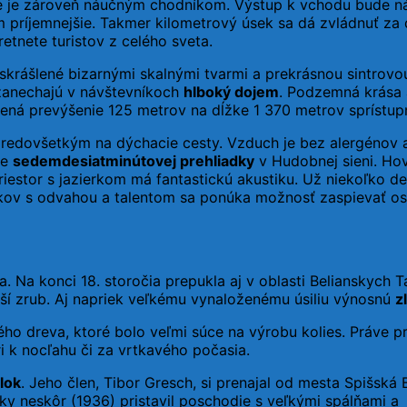
ne je zároveň náučným chodníkom. Výstup k vchodu bude ná
príjemnejšie. Takmer kilometrový úsek sa dá zvládnuť za d
etnete turistov z celého sveta.
krášlené bizarnými skalnými tvarmi a prekrásnou sintrov
zanechajú v návštevníkoch
hlboký dojem
. Podzemná krása a
ená prevýšenie 125 metrov na dĺžke 1 370 metrov sprístupn
redovšetkým na dýchacie cesty. Vzduch je bez alergénov 
ne
sedemdesiatminútovej prehliadky
v Hudobnej sieni. Hovo
priestor s jazierkom má fantastickú akustiku. Už niekoľko 
íkov s odvahou a talentom sa ponúka možnosť zaspievať o
. Na konci 18. storočia prepukla aj v oblasti Belianskych T
nší zrub. Aj napriek veľkému vynaloženému úsiliu výnosnú
z
ho dreva, ktoré bolo veľmi súce na výrobu kolies. Práve p
ri k nocľahu či za vrtkavého počasia.
lok
. Jeho člen, Tibor Gresch, si prenajal od mesta Spišsk
roky neskôr (1936) pristavil poschodie s veľkými spálňami a 