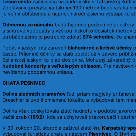
Lesná cesta
začínajúca na parkovisku v Tatranskej Kotli
Zdolávanie prevýšenia takmer 130 metrov bude vďaka nim 
je veľmi obľúbenou a napriek náročnejšiemu výstupu tu str
Odmenou za námahu
budú tajomné podzemné priestory s
a sintrové vodopády s výškou niekoľko desiatok metrov 
útrobách zeme je potrebné zdolať
874 schodov
, čo znam
Pobyt v jaskyni má zároveň
blahodarné a liečivé účinky
p
častíc. Príjemné účinky sa dajú pocítiť už v závere približ
Belianskej jaskyni to platí doslovne. Mohutný záverečný 
hudobné koncerty s veľkolepým ohlasom
. Pre návštevn
nevídanou podzemnou krásou.
CHATA PESNIVEC
Dolina siedmich prameňov
ľudí priam magicky priťahovala
Dreschler si zvolil zmienenú lokalitu a vybudoval tam me
Dolina však poskytovala zlatú hodnotu v podobe javorové
väčší
zrub (1892)
, kde sa uchyľovali drevorubači i pastie
V 30. rokoch 20. storočia zažíval zlatú éru
Karpatský spo
vybudoval turistickú chatu s názvom
Plesnivec
. O štyri 