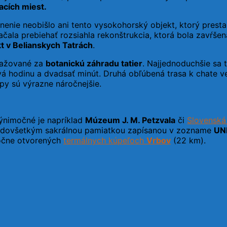
acích miest.
enie neobišlo ani tento vysokohorský objekt, ktorý presta
ačala prebiehať rozsiahla rekonštrukcia, ktorá bola zavŕše
t v Belianskych Tatrách
.
važované za
botanickú záhradu tatier
. Najjednoduchšie sa
vá hodinu a dvadsať minút. Druhá obľúbená trasa k chate 
upy sú výrazne náročnejšie.
Výnimočné je napríklad
Múzeum J. M. Petzvala
či
Slovenská 
edovšetkým sakrálnou pamiatkou zapísanou v zozname
UN
ročne otvorených
termálnych kúpeľoch
Vrbov
(22 km).