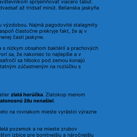
vštevníkom spríjemňovať viacero tabúľ.
vadsať až tridsať minút. Belianska jaskyňa
ou výzdobou. Najmä pagodovité stalagmity
spoň čiastočne prekryje fakt, že aj v
enej časti jaskyne.
a s nízkym obsahom baktérií a prachových
rí sa, že nakoniec to najlepšie a v
desaťročí sa hlboko pod zemou konajú
statným zúčastneným na rozlúčku s
atier
zlatá horúčka
. Zlatokop menom
latonosnú žilu nenašiel
.
reto na rovnakom mieste vyrástol výrazne
á Belá pozemok a na mieste zrubov
štyri izbice pre bonitnejšiu a náročnejšiu