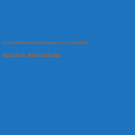
Rzymskokatolicka Bazylika Świętego Krzyża z dzwonnicą
Kežmarok, Kultura/Muzea