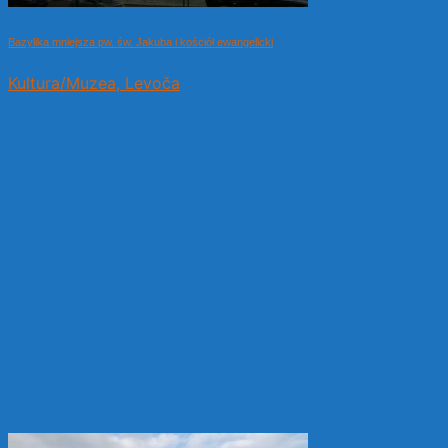
Bazylika mniejsza pw. św. Jakuba i kościół ewangelicki
Kultura/Muzea, Levoča