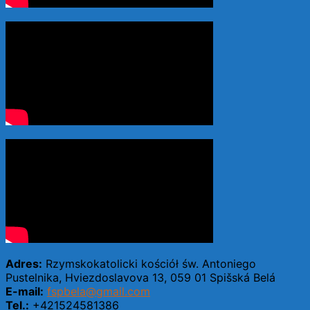
Adres:
Rzymskokatolicki kościół św. Antoniego
Pustelnika,
Hviezdoslavova 13, 059 01 Spišská Belá
E-mail:
fspbela@gmail.com
Tel.:
+421524581386