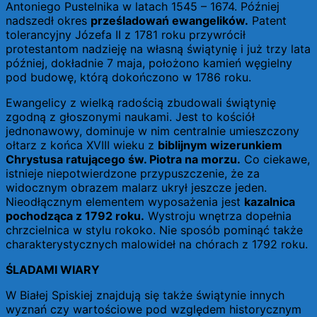
Antoniego Pustelnika w latach 1545 – 1674. Później
nadszedł okres
prześladowań ewangelików.
Patent
tolerancyjny Józefa II z 1781 roku przywrócił
protestantom nadzieję na własną świątynię i już trzy lata
później, dokładnie 7 maja, położono kamień węgielny
pod budowę, którą dokończono w 1786 roku.
Ewangelicy z wielką radością zbudowali świątynię
zgodną z głoszonymi naukami. Jest to kościół
jednonawowy, dominuje w nim centralnie umieszczony
ołtarz z końca XVIII wieku z
biblijnym wizerunkiem
Chrystusa ratującego św. Piotra na morzu.
Co ciekawe,
istnieje niepotwierdzone przypuszczenie, że za
widocznym obrazem malarz ukrył jeszcze jeden.
Nieodłącznym elementem wyposażenia jest
kazalnica
pochodząca z 1792 roku.
Wystroju wnętrza dopełnia
chrzcielnica w stylu rokoko. Nie sposób pominąć także
charakterystycznych malowideł na chórach z 1792 roku.
ŚLADAMI WIARY
W Białej Spiskiej znajdują się także świątynie innych
wyznań czy wartościowe pod względem historycznym