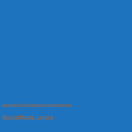
Barokowy kościół i Klasztor minorytów Lewocza
Kultura/Muzea, Levoča