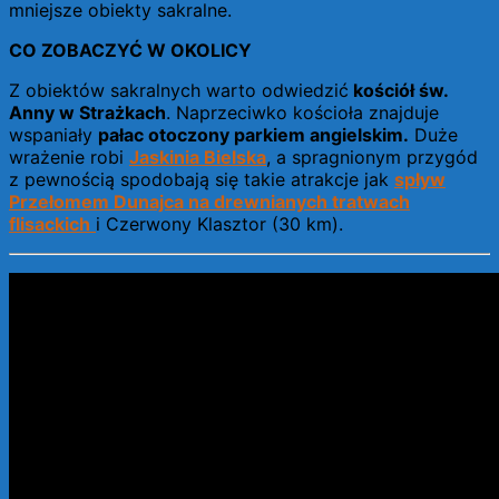
mniejsze obiekty sakralne.
CO ZOBACZYĆ W OKOLICY
Z obiektów sakralnych warto odwiedzić
kościół św.
Anny w Strażkach
. Naprzeciwko kościoła znajduje
wspaniały
pałac otoczony parkiem angielskim.
Duże
wrażenie robi
Jaskinia Bielska
, a spragnionym przygód
z pewnością spodobają się takie atrakcje jak
spływ
Przełomem Dunajca na drewnianych tratwach
flisackich
i Czerwony Klasztor (30 km).