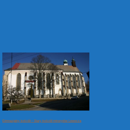
Gimnazjalny kościół – Stary kościół minorytów Lewocza