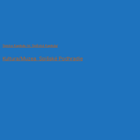
Spiska Kapituła /sł. Spišská Kapitula/
Kultura/Muzea, Spišské Podhradie