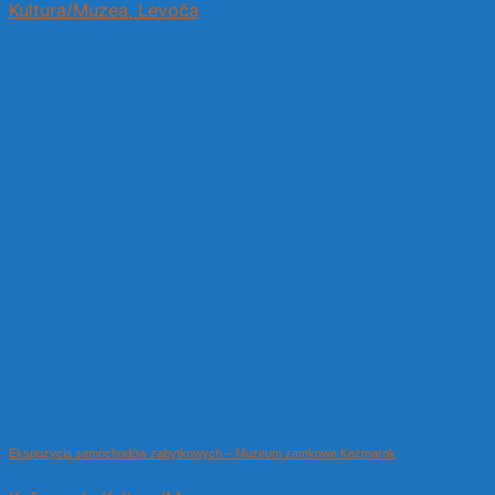
Kultura/Muzea, Levoča
Ekspozycja samochodów zabytkowych – Muzeum zamkowe Keżmarok