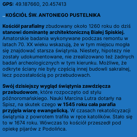
GPS:
49.187660, 20.457413
..
KOŚCIÓŁ ŚW. ANTONIEGO PUSTELNIKA
Kościół parafialny
zbudowany około 1260 roku do dziś
stanowi dominantę architektoniczną Białej Spiskiej.
Amatorskie badania wykonywane podczas remontu w
latach 70. XX wieku wskazują, że w tym miejscu mogła
się znajdować starsza świątynia. Niestety, hipotezy nie
zostały udokumentowane, nie zrealizowano też żadnych
badań archeologicznych w tym kierunku. Możliwe, że
odkryte ściany nie były częścią innej budowli sakralnej,
lecz pozostałością po przebudowach.
Swój dzisiejszy wygląd świątynia zawdzięcza
przebudowom
, które rozpoczęto od stylu
późnoromańskiego. Nauki Marcina Lutra dotarły na
Spisz, na skutek czego
w 1545 roku cała parafia
przyjęła wiarę ewangelicką.
W czasach rekatolicyzacji
świątynia z powrotem trafiła w ręce katolików. Stało się
to w 1674 roku. Wówczas to kościół przeszedł pod
opiekę pijarów z Podolińca.