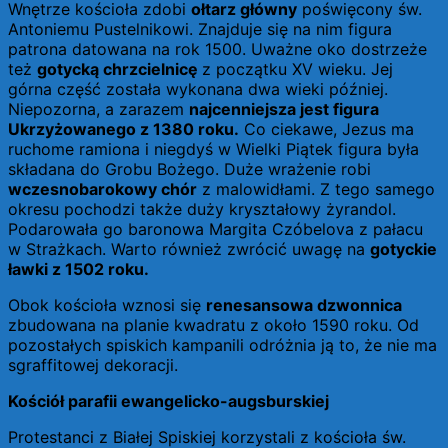
Wnętrze kościoła zdobi
ołtarz główny
poświęcony św.
Antoniemu Pustelnikowi. Znajduje się na nim figura
patrona datowana na rok 1500. Uważne oko dostrzeże
też
gotycką chrzcielnicę
z początku XV wieku. Jej
górna część została wykonana dwa wieki później.
Niepozorna, a zarazem
najcenniejsza jest figura
Ukrzyżowanego z 1380 roku.
Co ciekawe, Jezus ma
ruchome ramiona i niegdyś w Wielki Piątek figura była
składana do Grobu Bożego. Duże wrażenie robi
wczesnobarokowy chór
z malowidłami. Z tego samego
okresu pochodzi także duży kryształowy żyrandol.
Podarowała go baronowa Margita Czóbelova z pałacu
w Strażkach. Warto również zwrócić uwagę na
gotyckie
ławki z 1502 roku.
Obok kościoła wznosi się
renesansowa dzwonnica
zbudowana na planie kwadratu z około 1590 roku. Od
pozostałych spiskich kampanili odróżnia ją to, że nie ma
sgraffitowej dekoracji.
Kościół parafii ewangelicko-augsburskiej
Protestanci z Białej Spiskiej korzystali z kościoła św.