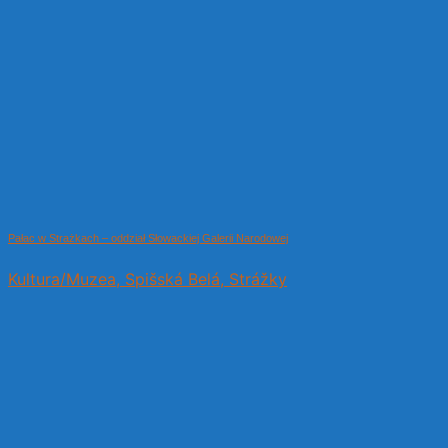
Pałac w Strażkach – oddział Słowackiej Galerii Narodowej
Kultura/Muzea, Spišská Belá, Strážky