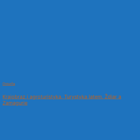
Osturňa
Krajobraz i agroturistyka, Turystyka latem, Ždiar a
Zamagurie