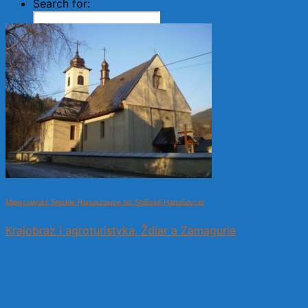
Search for:
Search Button
Miejscowość Spiskie Hanuszowce /sł. Spišské Hanušovce/
Krajobraz i agroturistyka, Ždiar a Zamagurie