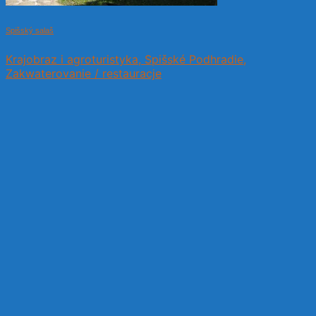
Spišský salaš
Krajobraz i agroturistyka, Spišské Podhradie,
Zakwaterovanie / restauracje