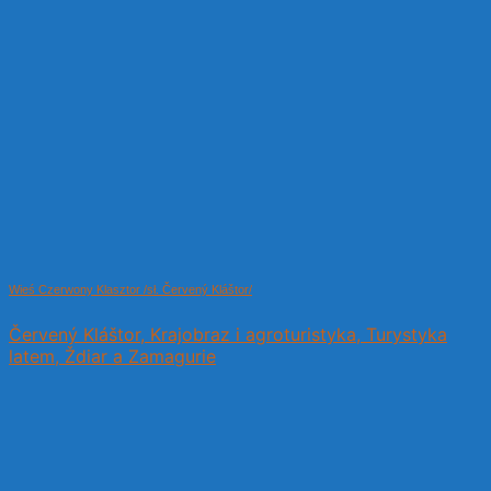
Wieś Czerwony Klasztor /sł. Červený Kláštor/
Červený Kláštor, Krajobraz i agroturistyka, Turystyka
latem, Ždiar a Zamagurie