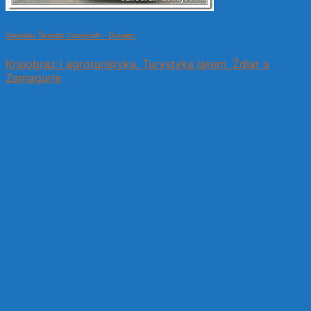
Stanislav Škantár Canoeraft – Dunajec
Krajobraz i agroturistyka, Turystyka latem, Ždiar a
Zamagurie