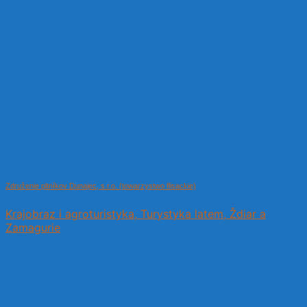
Združenie pltníkov Dunajec, s.r.o. (towarzystwo flisackie)
Krajobraz i agroturistyka, Turystyka latem, Ždiar a
Zamagurie