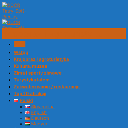
Skip
to
content
Krajobraz i agroturistyka
Menu
Wstęp
Krajobraz i agroturistyka
Kultura, muzea
Zima i sporty zimowe
Turystyka latem
Zakwaterovanie / restauracje
Top 10 atrakcji
Polski
Slovenčina
English
Deutsch
Magyar