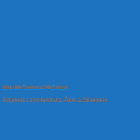
Wioska Mała Frankowa /sł. Malá Franková/
Krajobraz i agroturistyka, Ždiar a Zamagurie