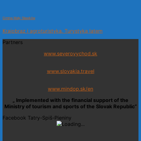
Gmina Mały Sławków
Krajobraz i agroturistyka, Turystyka latem
Partners
www.severovychod.sk
www.slovakia.travel
www.mindop.sk/en
„ Implemented with the financial support of the
Ministry of tourism and sports of the Slovak Republic“
Facebook Tatry-Spiš-Pieniny