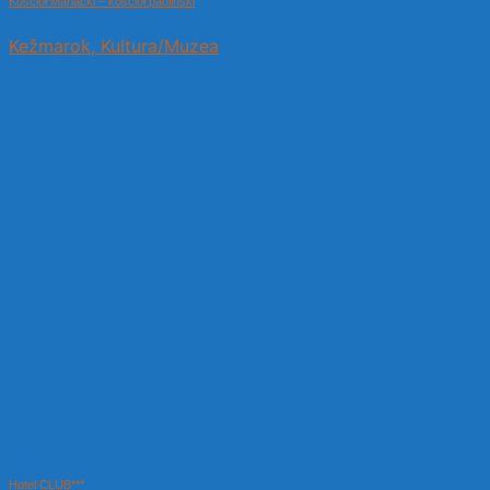
Kościół Mariacki – kościół pauliński
Kežmarok, Kultura/Muzea
Hotel CLUB***