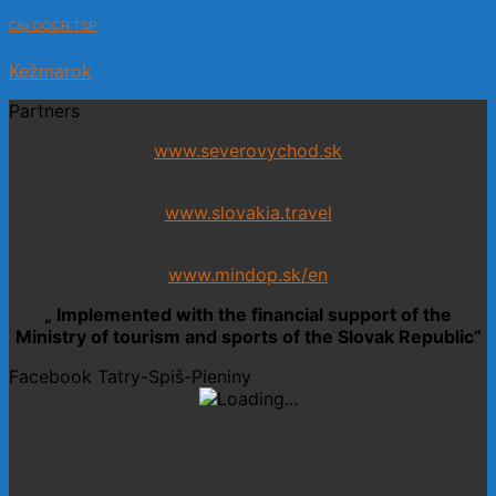
Clip OOCR TSP
Kežmarok
Partners
www.severovychod.sk
www.slovakia.travel
www.mindop.sk/en
„ Implemented with the financial support of the
Ministry of tourism and sports of the Slovak Republic“
Facebook Tatry-Spiš-Pieniny