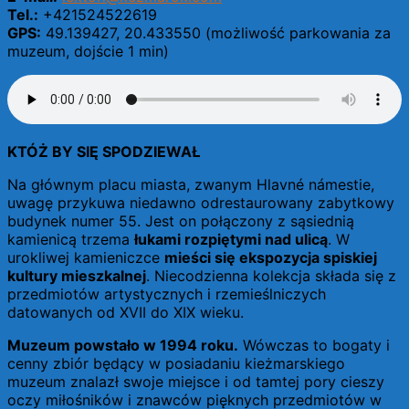
Tel.:
+421524522619
GPS:
49.139427, 20.433550 (możliwość parkowania za
muzeum, dojście 1 min)
KTÓŻ BY SIĘ SPODZIEWAŁ
Na głównym placu miasta, zwanym Hlavné námestie,
uwagę przykuwa niedawno odrestaurowany zabytkowy
budynek numer 55. Jest on połączony z sąsiednią
kamienicą trzema
łukami rozpiętymi nad ulicą
. W
urokliwej kamieniczce
mieści się ekspozycja spiskiej
kultury mieszkalnej
. Niecodzienna kolekcja składa się z
przedmiotów artystycznych i rzemieślniczych
datowanych od XVII do XIX wieku.
Muzeum powstało w 1994 roku.
Wówczas to bogaty i
cenny zbiór będący w posiadaniu kieżmarskiego
muzeum znalazł swoje miejsce i od tamtej pory cieszy
oczy miłośników i znawców pięknych przedmiotów w