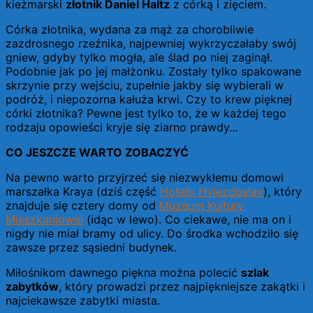
kieżmarski
złotnik Daniel Haltz
z córką i zięciem.
Córka złotnika, wydana za mąż za chorobliwie
zazdrosnego rzeźnika, najpewniej wykrzyczałaby swój
gniew, gdyby tylko mogła, ale ślad po niej zaginął.
Podobnie jak po jej małżonku. Zostały tylko spakowane
skrzynie przy wejściu, zupełnie jakby się wybierali w
podróż, i niepozorna kałuża krwi. Czy to krew pięknej
córki złotnika? Pewne jest tylko to, że w każdej tego
rodzaju opowieści kryje się ziarno prawdy…
CO JESZCZE WARTO ZOBACZYĆ
Na pewno warto przyjrzeć się niezwykłemu domowi
marszałka Kraya (dziś część
Hotelu Hviezdoslav
), który
znajduje się cztery domy od
Muzeum Kultury
Mieszkaniowej
(idąc w lewo). Co ciekawe, nie ma on i
nigdy nie miał bramy od ulicy. Do środka wchodziło się
zawsze przez sąsiedni budynek.
Miłośnikom dawnego piękna można polecić
szlak
zabytków
, który prowadzi przez najpiękniejsze zakątki i
najciekawsze zabytki miasta.