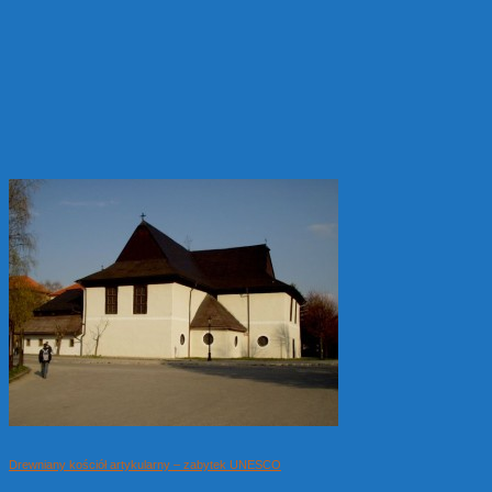
Drewniany kościół artykularny – zabytek UNESCO