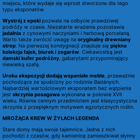
miejscu, które wydaje się wprost stworzone dla tego
typu eksponatów.
Wystrój z epoki
pozwala na odbycie prawdziwej
podróży w czasie. Niezatarte wrażenia pozostawia
jadalnia
z cynowymi naczyniami i herbową porcelaną.
Warto także zwrócić uwagę na
oryginalny drewniany
strop
. Na pierwszej kondygnacji znajduje się
piękna
kolekcja fajek, biurek i zegarów
. Ciekawostką jest
damski kufer podróżny
, gabarytami przypominający
niewielką szafę.
Uroku ekspozycji dodają wspaniałe meble
, przeważnie
pochodzące ze spuścizny po rodzinie Badányich.
Najbardziej wartościowym eksponatem bez wątpienia
jest
skrzynia posagowa
wykonana w połowie XVII
wieku. Równie cennym przedmiotem jest klasycystyczna
skrzynia z przepięknym motywem egzotycznych roślin.
MROŻĄCA KREW W ŻYŁACH LEGENDA
Stare domy mają swoje tajemnice. Jedna z nich
pochodzi z czasów, gdy kamienicę zamieszkiwał słynny