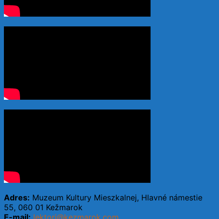
Adres:
Muzeum Kultury Mieszkalnej, Hlavné námestie
55, 060 01 Kežmarok
E-mail:
lektori@kezmarok.com