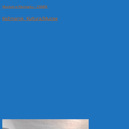
Muzeum w Kieżmarku – ZAMEK
Kežmarok, Kultura/Muzea