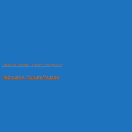
Biblioteka Licealna – Liceum Ewangelickie
Kežmarok, Kultura/Muzea