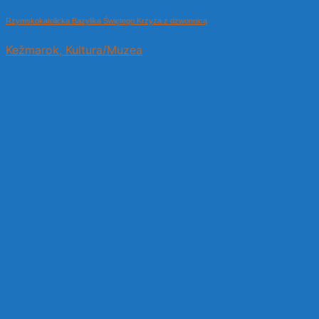
Rzymskokatolicka Bazylika Świętego Krzyża z dzwonnicą
Kežmarok, Kultura/Muzea