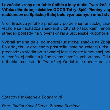
Levočské vrchy a priľahlé úpätia a lesy dedín Tvarožná,
Vďaka dlhodobej iniciatíve OOCR Tatry-Spiš-Pieniny v s
nadšencov so Spišskej Belej bolo vyznačených množstvo
Vrch Brezová je ľahko prístupný po zelenej turistickej 
vrchole sa nachádza značkársky žltý stĺp tabuľkami mnohý
striedali pohľady na Slovenský raj a Slovenské Rudohorie.
Vybrali sme sa ďalej po modrej turistickej značke na Zboj
Po oddychu v drevenom prístrešku sme po zelenej turisti
prechádzka viedla po trávnatej lesnej ceste lemovanej 
v Levočskej doline a južné svahy Levočských vrchov. Od ry
odbočku na cestu do Tvarožnej. Odtiaľto je obec Hradisko
Spracovala:
Gabriela Bodnárová
Foto: Radka Kovalčíková, Zuzana Rumlová