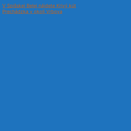
V Spišskej Belej nájdete Krivý kút
Prechádzka v okolí Vrbova