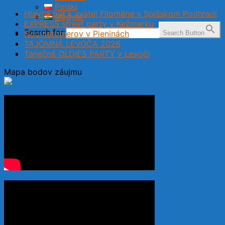
Polski
Hlavná púť k svätej Filoméne v Spišskom Podhradí
Magyar
EXPRESS street party v Kežmarku
Search for:
Noc netopierov v Pieninách
Search Button
TAJOMNÁ LEVOČA 2026
Tanečná OLDIES PARTY v Levoči
Mapa bodov záujmu