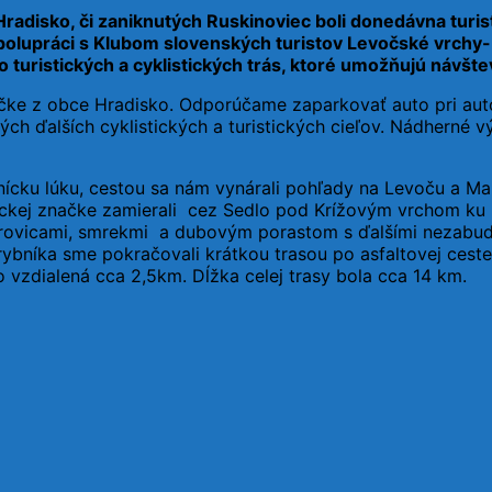
 Hradisko, či zaniknutých Ruskinoviec boli donedávna tur
polupráci s Klubom slovenských turistov Levočské vrchy-
 turistických a cyklistických trás, ktoré umožňujú návš
značke z obce Hradisko. Odporúčame zaparkovať auto pri au
ch ďalších cyklistických a turistických cieľov. Nádherné v
nícku lúku, cestou sa nám vynárali pohľady na Levoču a Mar
ckej značke zamierali cez Sedlo pod Krížovým vrchom ku r
borovicami, smrekmi a dubovým porastom s ďalšími nezabud
bníka sme pokračovali krátkou trasou po asfaltovej ceste a
 vzdialená cca 2,5km. Dĺžka celej trasy bola cca 14 km.