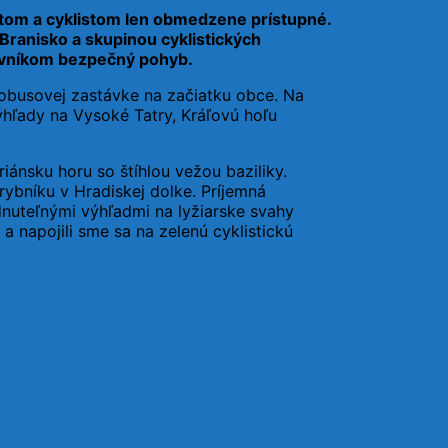
istom a cyklistom len obmedzene prístupné.
Branisko a skupinou cyklistických
tevníkom bezpečný pohyb.
tobusovej zastávke na začiatku obce. Na
ýhľady na Vysoké Tatry, Kráľovú hoľu
iánsku horu so štíhlou vežou baziliky.
ybníku v Hradiskej dolke. Príjemná
nuteľnými výhľadmi na lyžiarske svahy
 napojili sme sa na zelenú cyklistickú