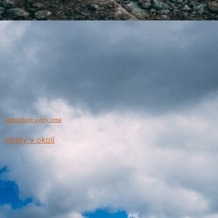
Jednodňové výlety zima
Výlety v okolí