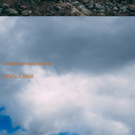
V Spišskej Belej nájdete Krivý kút
Výlety v okolí