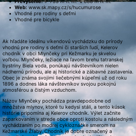
Prevýšenie:
⇗ 733 m n. m. ⇘ 688 m n. m.
Web:
www.sk.mapy.cz/s/hucumurose
Vhodné pre rodiny s deťmi
Vhodné pre bicykle
Ak hľadáte ideálnu víkendovú vychádzku do prírody
vhodnú pre rodiny s deťmi či starších ľudí, Kelerov
chodník v obci Mlynčeky pri Kežmarku je skvelou
voľbou. Mlynčeky, ležiace na ľavom brehu tatranskej
bystriny Biela voda, ponúkajú návštevníkom nielen
nádhernú prírodu, ale aj historické a zábavné zastavenia.
Obec je známa svojimi liečebnými kúpeľmi už od roku
1896 a dodnes láka návštevníkov svojou pokojnú
atmosférou a čistým vzduchom.
Názov Mlynčeky pochádza pravdepodobne od
množstva mlynov, ktoré tu kedysi stáli, a tento kúsok
histórie pripomína aj Kelerov chodník. Výlet začnite
zaparkovaním v strede obce oproti kostolu a následným
vychádzaním po modrej cykloznačke smerom na
Kežmarské Žľaby. Chodník je dobre označený a