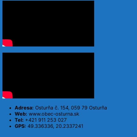
Adresa:
Osturňa č. 154, 059 79 Osturňa
Web:
www.obec-osturna.sk
Tel:
+421 911 253 027
GPS:
49.336336, 20.2337241