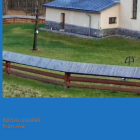
Kelerov chodník
Kravcová