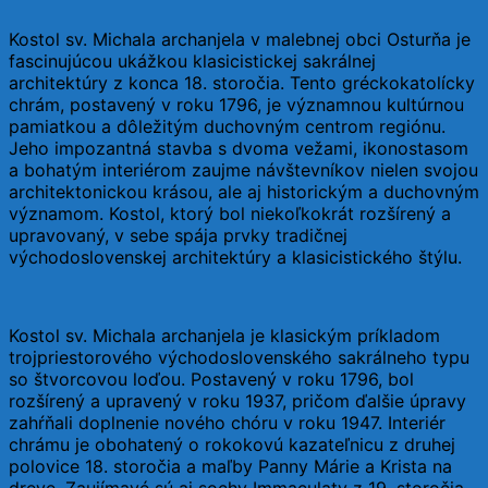
Kostol sv. Michala archanjela v malebnej obci Osturňa je
fascinujúcou ukážkou klasicistickej sakrálnej
architektúry z konca 18. storočia. Tento gréckokatolícky
chrám, postavený v roku 1796, je významnou kultúrnou
pamiatkou a dôležitým duchovným centrom regiónu.
Jeho impozantná stavba s dvoma vežami, ikonostasom
a bohatým interiérom zaujme návštevníkov nielen svojou
architektonickou krásou, ale aj historickým a duchovným
významom. Kostol, ktorý bol niekoľkokrát rozšírený a
upravovaný, v sebe spája prvky tradičnej
východoslovenskej architektúry a klasicistického štýlu.
Kostol sv. Michala archanjela je klasickým príkladom
trojpriestorového východoslovenského sakrálneho typu
so štvorcovou loďou. Postavený v roku 1796, bol
rozšírený a upravený v roku 1937, pričom ďalšie úpravy
zahŕňali doplnenie nového chóru v roku 1947. Interiér
chrámu je obohatený o rokokovú kazateľnicu z druhej
polovice 18. storočia a maľby Panny Márie a Krista na
dreve. Zaujímavé sú aj sochy Immaculaty z 19. storočia,