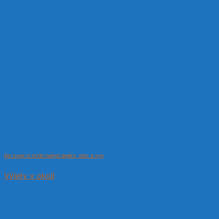
Na svoje si príde najmä dedko, otec a syn
Výlety v okolí