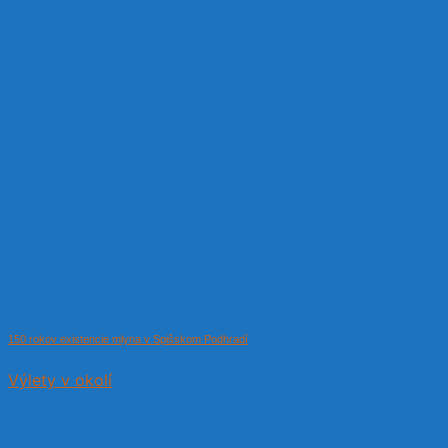
150 rokov existencie mlyna v Spišskom Podhradí
Výlety v okolí