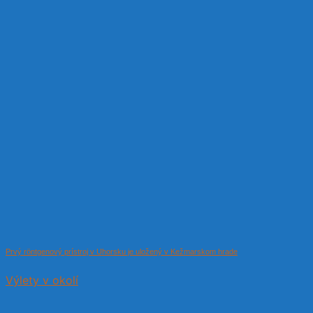
Prvý röntgenový prístroj v Uhorsku je uložený v Kežmarskom hrade
Výlety v okolí