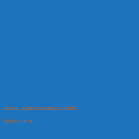
Bachledka – Neobjavený klenot medzi strediskami
Výlety v okolí