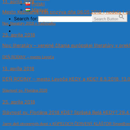
13. apríla 2018
Polski
Magyar
Mesto Kežmarok Vás pozýva dňa 06.05.2018 ( nedeľa ) od 
Search for:
Search Button
Noc literatúry 2018 v Kežmarku
25. apríla 2018
Noc literatúry – verejné čítania európskej literatúry v prek
DEŇ RODINY – mesto Levoča
13. apríla 2018
DEŇ RODINY – mesto Levoča KEDY a KDE? 8.5.2018, 13.00 –
Slávnosť sv. Floriána 2018
25. apríla 2018
Slávnosť sv. Floriána 2018 KDE? Spišská Belá KEDY? 29.4.20
Jarný deň otvorených dverí v KÚPEĽOCH ČERVENÝ KLÁŠTOR Smerdžon