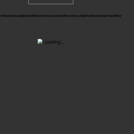
s finančnou podporou Ministerstva cestovného ruchu a športu Slovenskej republiky“