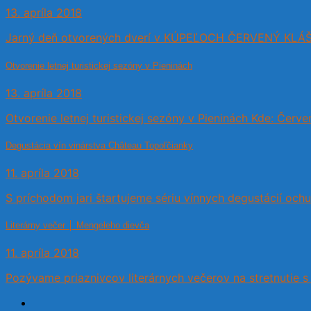
13. apríla 2018
Jarný deň otvorených dverí v KÚPEĽOCH ČERVENÝ KLÁŠT
Otvorenie letnej turistickej sezóny v Pieninách
13. apríla 2018
Otvorenie letnej turistickej sezóny v Pieninách Kde: Červe
Degustácia vín vinárstva Château Topoľčianky
11. apríla 2018
S príchodom jari štartujeme sériu vínnych degustácií ochu
Literárny večer │ Mengeleho dievča
11. apríla 2018
Pozývame priaznivcov literárnych večerov na stretnutie s