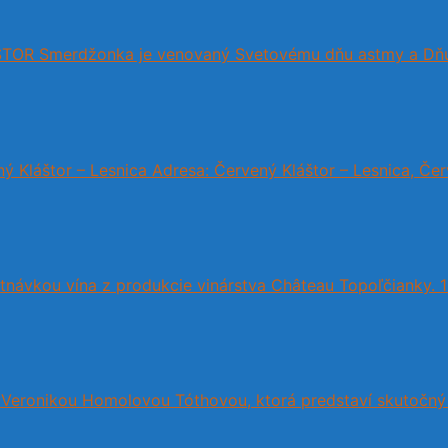
OR Smerdžonka je venovaný Svetovému dňu astmy a Dňu [
ný Kláštor – Lesnica Adresa: Červený Kláštor – Lesnica, Červ
tnávkou vína z produkcie vinárstva Château Topoľčianky. 11 
 Veronikou Homolovou Tóthovou, ktorá predstaví skutočný p