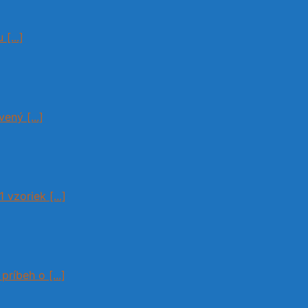
...]
ený [...]
vzoriek [...]
ríbeh o [...]