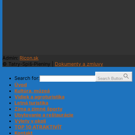
Admin:
Ricon.sk
© Tatry-Spiš-Pieniny |
Dokumenty a zmluvy
Search for:
Search Button
Úvod
Kultúra, múzeá
Vidiek a agroturistika
Letná turistika
Zima a zimné športy
Ubytovanie a reštaurácie
Výlety v okolí
TOP 10 ATRAKTIVÍT
Kontakt