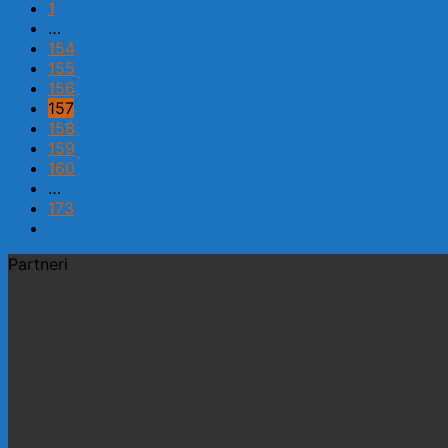
1
…
154
155
156
157
158
159
160
…
173
Partneri