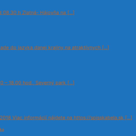
08.30 h Zlatná- Hájovňa na [...]
lade do jazyka danej krajiny na atraktívnych [...]
 18.00 hod., Severný park [...]
18 Viac informácií nájdete na https://spisskabela.sk [...]
ka