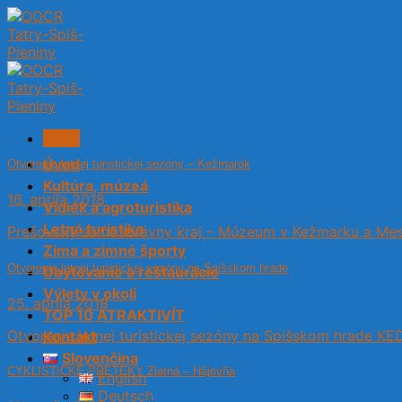
Skip
to
content
Menu
Úvod
Otvorenie letnej turistickej sezóny – Kežmarok
Kultúra, múzeá
16. apríla 2018
Vidiek a agroturistika
Letná turistika
Prešovský samosprávny kraj – Múzeum v Kežmarku a Mes
Zima a zimné športy
Otvorenie letnej turistickej sezóny na Spišskom hrade
Ubytovanie a reštaurácie
Výlety v okolí
25. apríla 2018
TOP 10 ATRAKTIVÍT
Otvorenie letnej turistickej sezóny na Spišskom hrade KED
Kontakt
Slovenčina
CYKLISTICKÉ PRETEKY Zlatná – Hájovňa
English
Deutsch