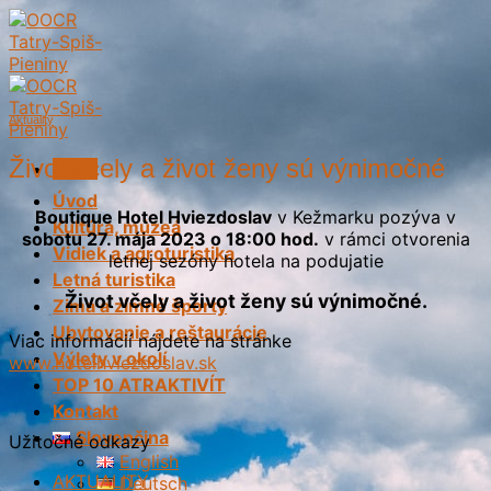
Skip
to
content
Aktuality
Život včely a život ženy sú výnimočné
Menu
Úvod
Boutique Hotel Hviezdoslav
v Kežmarku pozýva v
Kultúra, múzeá
sobotu 27. mája 2023 o 18:00 hod.
v rámci otvorenia
Vidiek a agroturistika
letnej sezóny hotela na podujatie
Letná turistika
Život včely a život ženy sú výnimočné.
Zima a zimné športy
Ubytovanie a reštaurácie
Viac informácií nájdete na stránke
Výlety v okolí
www.hotelhviezdoslav.sk
TOP 10 ATRAKTIVÍT
Kontakt
Slovenčina
Užitočné odkazy
English
AKTUALITY
Deutsch