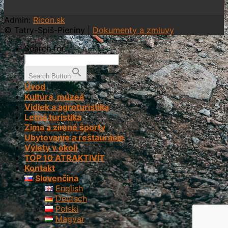
Admin:
Ricon.sk
© Tatry-Spiš-Pieniny |
Dokumenty a zmluvy
Search for:
Search Button
Úvod
Kultúra, múzeá
Vidiek a agroturistika
Letná turistika
Zima a zimné športy
Ubytovanie a reštaurácie
Výlety v okolí
TOP 10 ATRAKTIVÍT
Kontakt
Slovenčina
English
Deutsch
Polski
Magyar