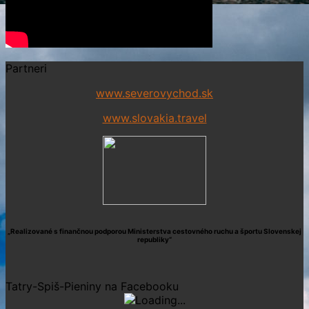
Partneri
www.severovychod.sk
www.slovakia.travel
„Realizované s finančnou podporou Ministerstva cestovného ruchu a športu Slovenskej
republiky“
Tatry-Spiš-Pieniny na Facebooku