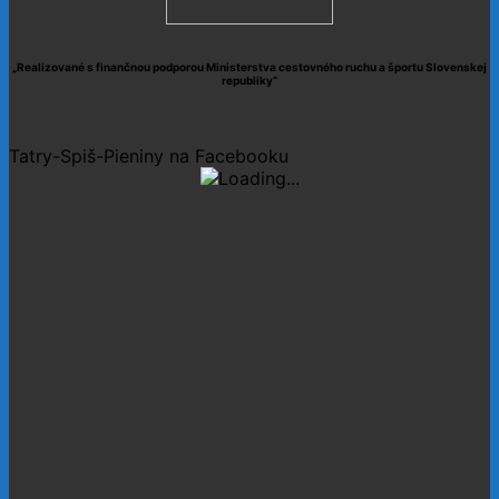
„Realizované s finančnou podporou Ministerstva cestovného ruchu a športu Slovenskej
republiky“
Tatry-Spiš-Pieniny na Facebooku