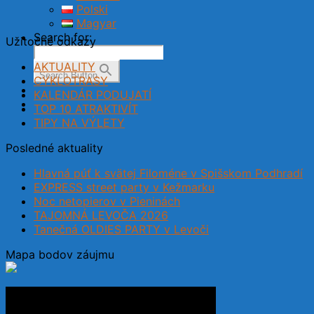
Polski
Magyar
Search for:
Užitočné odkazy
AKTUALITY
Search Button
CYKLOTRASY
KALENDÁR PODUJATÍ
TOP 10 ATRAKTIVÍT
TIPY NA VÝLETY
Posledné aktuality
Hlavná púť k svätej Filoméne v Spišskom Podhradí
EXPRESS street party v Kežmarku
Noc netopierov v Pieninách
TAJOMNÁ LEVOČA 2026
Tanečná OLDIES PARTY v Levoči
Mapa bodov záujmu