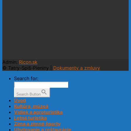
Admin:
Ricon.sk
© Tatry-Spiš-Pieniny |
Dokumenty a zmluvy
Search for:
Search Button
Úvod
Kultúra, múzeá
Vidiek a agroturistika
Letná turistika
Zima a zimné športy
Ubytovanie a reštaurácie