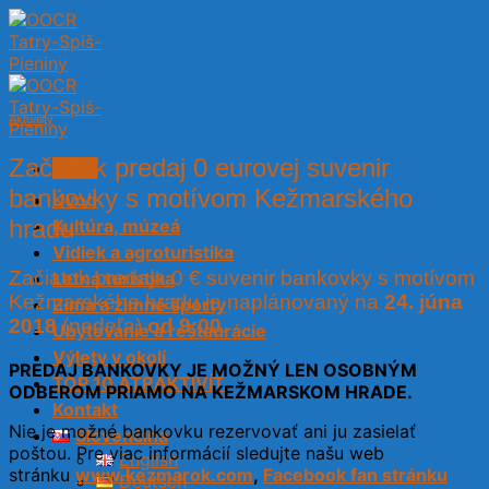
Skip
to
content
Aktuality
Začiatok predaj 0 eurovej suvenir
Menu
bankovky s motívom Kežmarského
Úvod
hradu
Kultúra, múzeá
Vidiek a agroturistika
Začiatok predaja 0 € suvenir bankovky s motívom
Letná turistika
Kežmarského hradu je naplánovaný na
24. júna
Zima a zimné športy
2018
(nedeľa)
od 9:00
.
Ubytovanie a reštaurácie
Výlety v okolí
PREDAJ BANKOVKY JE MOŽNÝ LEN OSOBNÝM
TOP 10 ATRAKTIVÍT
ODBEROM PRIAMO NA KEŽMARSKOM HRADE.
Kontakt
Nie je možné bankovku rezervovať ani ju zasielať
Slovenčina
poštou. Pre viac informácií sledujte našu web
English
stránku
www.kezmarok.com
,
Facebook fan stránku
Deutsch