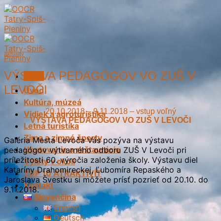
Skip
to
content
Aktuality
VÝSTAVA PEDAGÓGOV VO ZUŠ V
Menu
LEVOČI
Úvod
Kultúra, múzeá
20.10.2018 – 9.11.2018 – vstup voľný
Vidiek a agroturistika
VÝSTAVA PEDAGÓGOV VO ZUŠ V LEVOČI
Letná turistika
Zima a zimné športy
Galéria Mesta Levoča Vás pozýva na výstavu
Ubytovanie a reštaurácie
pedagógov výtvarného odboru ZUŠ V Levoči pri
príležitosti 60. výročia založenia školy. Výstavu diel
Výlety v okolí
Kataríny Drahomireckej, Ľubomíra Repaského a
TOP 10 ATRAKTIVÍT
Jaroslava Švestku si môžete prísť pozrieť od 20.10. do
Kontakt
9.11.2018.
Slovenčina
English
Deutsch