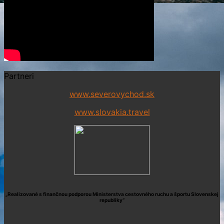
Partneri
www.severovychod.sk
www.slovakia.travel
„Realizované s finančnou podporou Ministerstva cestovného ruchu a športu Slovenskej
republiky“