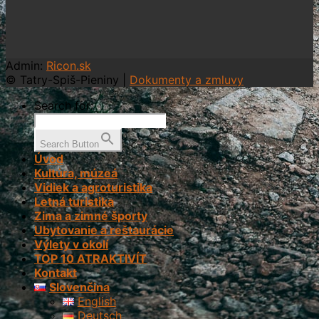
Admin:
Ricon.sk
© Tatry-Spiš-Pieniny |
Dokumenty a zmluvy
Search for:
Search Button
Úvod
Kultúra, múzeá
Vidiek a agroturistika
Letná turistika
Zima a zimné športy
Ubytovanie a reštaurácie
Výlety v okolí
TOP 10 ATRAKTIVÍT
Kontakt
Slovenčina
English
Deutsch