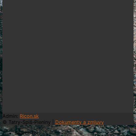
Admin:
Ricon.sk
© Tatry-Spiš-Pieniny |
Dokumenty a zmluvy
Search for: