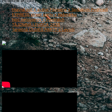
Posledné aktuality
Hlavná púť k svätej Filoméne v Spišskom Podhradí
EXPRESS street party v Kežmarku
Noc netopierov v Pieninách
TAJOMNÁ LEVOČA 2026
Tanečná OLDIES PARTY v Levoči
Mapa bodov záujmu