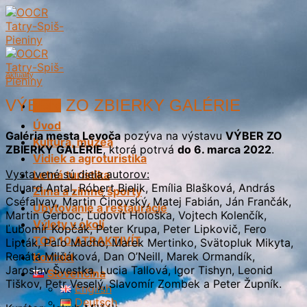
Skip
to
content
Aktuality
VÝBER ZO ZBIERKY GALÉRIE
Menu
Úvod
Galéria mesta Levoča
pozýva na výstavu
VÝBER ZO
Kultúra, múzeá
ZBIERKY GALÉRIE
, ktorá potrvá
do 6. marca 2022
.
Vidiek a agroturistika
Vystavené sú diela autorov:
Letná turistika
Eduard Antal, Róbert Bielik, Emília Blašková, András
Zima a zimné športy
Cséfalvay, Martin Činovský, Matej Fabián, Ján Frančák,
Ubytovanie a reštaurácie
Martin Gerboc, Ľudovít Hološka, Vojtech Kolenčík,
Výlety v okolí
Ľubomír Kopčák, Peter Krupa, Peter Lipkovič, Fero
TOP 10 ATRAKTIVÍT
Lipták, Paľo Macho, Marek Mertinko, Svätopluk Mikyta,
Renáta Milčáková, Dan O’Neill, Marek Ormandík,
Kontakt
Jaroslav Švestka, Lucia Tallová, Igor Tishyn, Leonid
Slovenčina
Tiškov, Petr Veselý, Slavomír Zombek a Peter Župník.
English
Deutsch