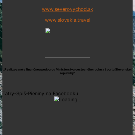
www.severovychod.sk
www.slovakia.travel
„Realizované s finančnou podporou Ministerstva cestovného ruchu a športu Slovenskej
republiky“
Tatry-Spiš-Pieniny na Facebooku