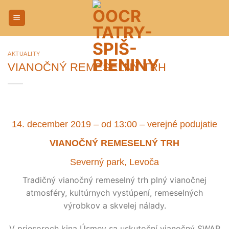
Skip
to
content
AKTUALITY
VIANOČNÝ REMESELNÝ TRH
14. december 2019 – od 13:00 – verejné podujatie
VIANOČNÝ REMESELNÝ TRH
Severný park, Levoča
Tradičný vianočný remeselný trh plný vianočnej
atmosféry, kultúrnych vystúpení, remeselných
výrobkov a skvelej nálady.
V priesoroch kina Úsmev sa uskutoční vianočný SWAP