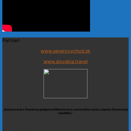
Partneri
www.severovychod.sk
www.slovakia.travel
„Realizované s finančnou podporou Ministerstva cestovného ruchu a športu Slovenskej
republiky“