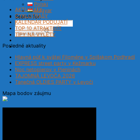
Polski
AKTUALITY
Magyar
CYKLOTRASY
Search for:
KALENDÁR PODUJATÍ
TOP 10 ATRAKTIVÍT
TIPY NA VÝLETY
Search Button
Posledné aktuality
Hlavná púť k svätej Filoméne v Spišskom Podhradí
EXPRESS street party v Kežmarku
Noc netopierov v Pieninách
TAJOMNÁ LEVOČA 2026
Tanečná OLDIES PARTY v Levoči
Mapa bodov záujmu