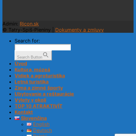
Admin:
Ricon.sk
© Tatry-Spiš-Pieniny |
Dokumenty a zmluvy
Search for:
Search Button
Úvod
Kultúra, múzeá
Vidiek a agroturistika
Letná turistika
Zima a zimné športy
Ubytovanie a reštaurácie
Výlety v okolí
TOP 10 ATRAKTIVÍT
Kontakt
Slovenčina
English
Deutsch