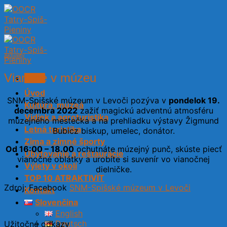
Skip
to
content
Aktuality
Vianoce v múzeu
Menu
Úvod
SNM-Spišské múzeum v Levoči pozýva v
pondelok 19.
Kultúra, múzeá
decembra 2022
zažiť magickú adventnú atmosféru
Vidiek a agroturistika
múzejného mestečka a na prehliadku výstavy Žigmund
Letná turistika
Bubicz biskup, umelec, donátor.
Zima a zimné športy
Od 16:00 – 18.00
ochutnáte múzejný punč, skúste piecť
Ubytovanie a reštaurácie
vianočné oblátky a urobíte si suvenír vo vianočnej
Výlety v okolí
dielničke.
TOP 10 ATRAKTIVÍT
Zdroj: Facebook
SNM-Spišské múzeum v Levoči
Kontakt
Slovenčina
English
Deutsch
Užitočné odkazy