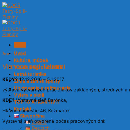
Skip
to
content
Menu
Úvod
Juraj
Kultúra, múzeá
Vianoce pod Tatrami
Vidiek a agroturistika
Letná turistika
KEDY?
12.12.2016 – 5.1.2017
Zima a zimné športy
Ubytovanie a reštaurácie
výstava výtvarných prác žiakov základných, stredných a 
Výlety v okolí
KDE?
Výstavná sieň Barónka,
TOP 10 ATRAKTIVÍT
Kontakt
Hlavné námestie 46, Kežmarok
Slovenčina
Výstavná sieň otvorená počas pracovných dní:
English
Deutsch