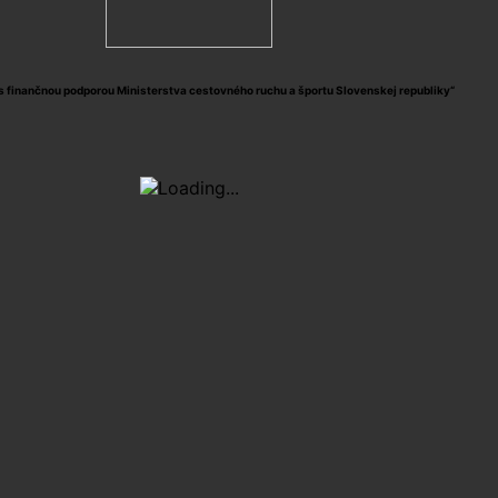
s finančnou podporou Ministerstva cestovného ruchu a športu Slovenskej republiky“