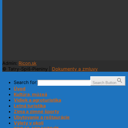
Admin:
Ricon.sk
© Tatry-Spiš-Pieniny |
Dokumenty a zmluvy
Search for:
Search Button
Úvod
Kultúra, múzeá
Vidiek a agroturistika
Letná turistika
Zima a zimné športy
Ubytovanie a reštaurácie
Výlety v okolí