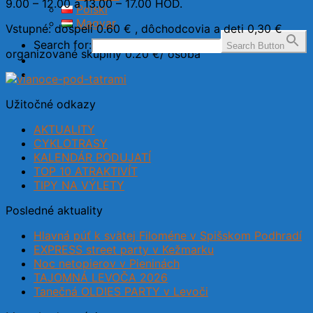
9.00 – 12.00 a 13.00 – 17.00 HOD.
Polski
Magyar
Vstupné: dospelí 0.60 € , dôchodcovia a deti 0,30 €
Search for:
Search Button
organizované skupiny 0.20 €/ osoba
Užitočné odkazy
AKTUALITY
CYKLOTRASY
KALENDÁR PODUJATÍ
TOP 10 ATRAKTIVÍT
TIPY NA VÝLETY
Posledné aktuality
Hlavná púť k svätej Filoméne v Spišskom Podhradí
EXPRESS street party v Kežmarku
Noc netopierov v Pieninách
TAJOMNÁ LEVOČA 2026
Tanečná OLDIES PARTY v Levoči