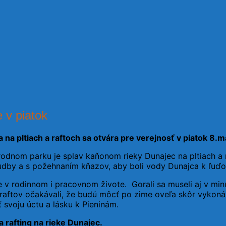
e v piatok
 na pltiach a raftoch sa otvára pre verejnosť v piatok 8.m
rodnom parku je splav kaňonom rieky Dunajec na pltiach a
udby a s požehnaním kňazov, aby boli vody Dunajca k ľuďo
 v rodinnom i pracovnom živote. Gorali sa museli aj v minu
a raftov očakávali, že budú môcť po zime oveľa skôr vykon
svoju úctu a lásku k Pieninám.
 rafting na rieke Dunajec.