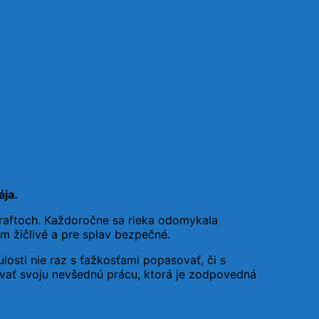
ája
.
 raftoch. Každoročne sa rieka odomykala
m žičlivé a pre splav bezpečné.
losti nie raz s ťažkosťami popasovať, či s
ávať svoju nevšednú prácu, ktorá je zodpovedná