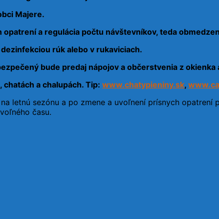
obci Majere.
 opatrení a regulácia počtu návštevníkov, teda obmedzený 
dezinfekciou rúk alebo v rukaviciach.
bezpečený bude predaj nápojov a občerstvenia z okienka a
, chatách a chalupách. Tip:
www.chatypieniny.sk
,
www.ca
 na letnú sezónu a po zmene a uvoľnení prísnych opatrení 
 voľného času.