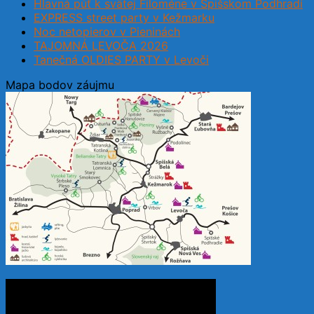
Hlavná púť k svätej Filoméne v Spišskom Podhradí
EXPRESS street party v Kežmarku
Noc netopierov v Pieninách
TAJOMNÁ LEVOČA 2026
Tanečná OLDIES PARTY v Levoči
Mapa bodov záujmu