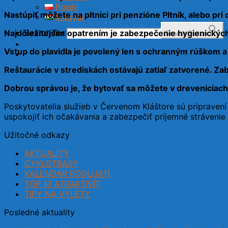
Polski
Nastúpiť môžete na pltnici pri penzióne Pltník, alebo pri 
Magyar
Search for:
Najdôležitejším opatrením je zabezpečenie hygienických
Search Button
Vstup do plavidla je povolený len s ochranným rúškom a 
Reštaurácie v strediskách ostávajú zatiaľ zatvorené. Za
Dobrou správou je, že bytovať sa môžete v dreveniciach
Poskytovatelia služieb v Červenom Kláštore sú pripravení
uspokojiť ich očakávania a zabezpečiť príjemné strávenie
Užitočné odkazy
AKTUALITY
CYKLOTRASY
KALENDÁR PODUJATÍ
TOP 10 ATRAKTIVÍT
TIPY NA VÝLETY
Posledné aktuality