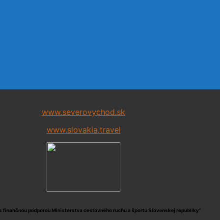
www.severovychod.sk
www.slovakia.travel
s finančnou podporou Ministerstva cestovného ruchu a športu Slovenskej republiky“