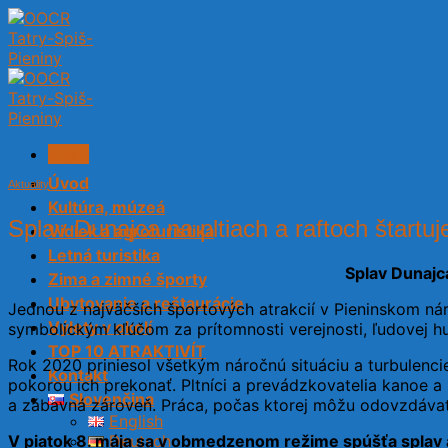
Skip
to
content
Menu
Úvod
Aktuality
Kultúra, múzeá
Splav Dunajca na pltiach a raftoch štartuj
Vidiek a agroturistika
Letná turistika
Splav Dunajca
Zima a zimné športy
Ubytovanie a reštaurácie
Jednou z najväčších športových atrakcií v Pieninskom ná
Výlety v okolí
symbolickým kľúčom za prítomnosti verejnosti, ľudovej h
TOP 10 ATRAKTIVÍT
Rok 2020 priniesol všetkým náročnú situáciu a turbulencie
Kontakt
pokorou ich prekonať. Pltníci a prevádzkovatelia kanoe 
Slovenčina
a zábavná zároveň. Práca, počas ktorej môžu odovzdávať 
English
V piatok 8. mája sa v obmedzenom režime spúšťa splav a
Deutsch