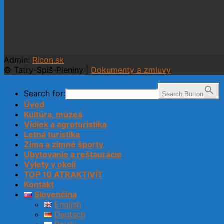
Admin:
Ricon.sk
© Tatry-Spiš-Pieniny |
Dokumenty a zmluvy
Search for:
Search Button
Úvod
Kultúra, múzeá
Vidiek a agroturistika
Letná turistika
Zima a zimné športy
Ubytovanie a reštaurácie
Výlety v okolí
TOP 10 ATRAKTIVÍT
Kontakt
Slovenčina
English
Deutsch