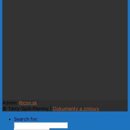
Admin:
Ricon.sk
© Tatry-Spiš-Pieniny |
Dokumenty a zmluvy
Search for: