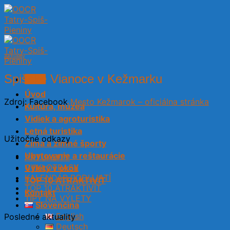
Skip
to
content
Aktuality
Spišské Vianoce v Kežmarku
Menu
Úvod
Zdroj: Facebook
Mesto Kežmarok – oficiálna stránka
Kultúra, múzeá
Vidiek a agroturistika
Letná turistika
Užitočné odkazy
Zima a zimné športy
Ubytovanie a reštaurácie
AKTUALITY
CYKLOTRASY
Výlety v okolí
KALENDÁR PODUJATÍ
TOP 10 ATRAKTIVÍT
TOP 10 ATRAKTIVÍT
Kontakt
TIPY NA VÝLETY
Slovenčina
English
Posledné aktuality
Deutsch