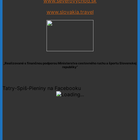
www.severovychod.sk
www.slovakia.travel
„Realizované s finančnou podporou Ministerstva cestovného ruchu a športu Slovenskej
republiky“
Tatry-Spiš-Pieniny na Facebooku