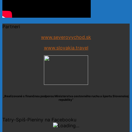
Partneri
www.severovychod.sk
www.slovakia.travel
„Realizované s finančnou podporou Ministerstva cestovného ruchu a športu Slovenskej
republiky“
Tatry-Spiš-Pieniny na Facebooku