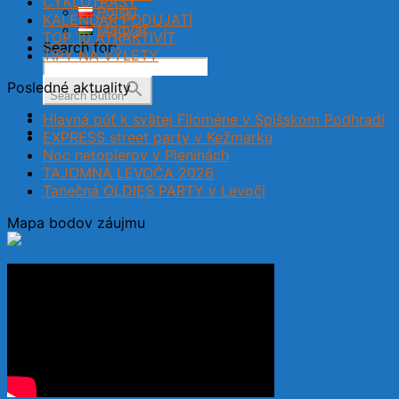
CYKLOTRASY
Polski
KALENDÁR PODUJATÍ
Magyar
TOP 10 ATRAKTIVÍT
Search for:
TIPY NA VÝLETY
Posledné aktuality
Search Button
Hlavná púť k svätej Filoméne v Spišskom Podhradí
EXPRESS street party v Kežmarku
Noc netopierov v Pieninách
TAJOMNÁ LEVOČA 2026
Tanečná OLDIES PARTY v Levoči
Mapa bodov záujmu