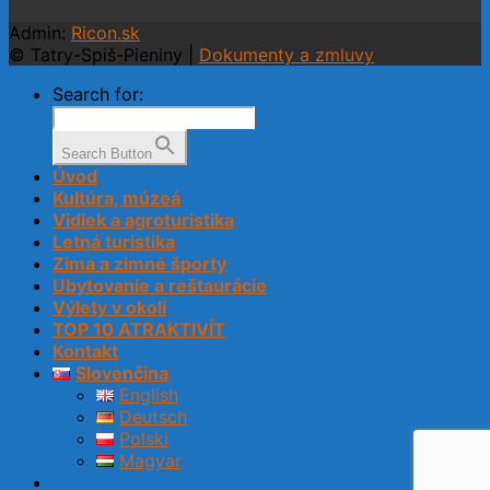
Admin:
Ricon.sk
© Tatry-Spiš-Pieniny |
Dokumenty a zmluvy
Search for:
Search Button
Úvod
Kultúra, múzeá
Vidiek a agroturistika
Letná turistika
Zima a zimné športy
Ubytovanie a reštaurácie
Výlety v okolí
TOP 10 ATRAKTIVÍT
Kontakt
Slovenčina
English
Deutsch
Polski
Magyar