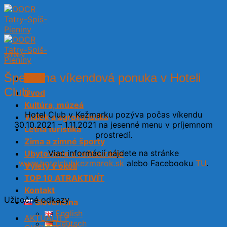
Skip
to
content
Aktuality
Špeciálna víkendová ponuka v Hoteli
Menu
Club
Úvod
Kultúra, múzeá
Hotel Club v Kežmarku pozýva počas víkendu
Vidiek a agroturistika
30.10.2021 – 1.11.2021 na jesenné menu v príjemnom
Letná turistika
prostredí.
Zima a zimné športy
Viac informácií nájdete na stránke
Ubytovanie a reštaurácie
www.hotelclubkezmarok.sk
alebo Facebooku
TU
.
Výlety v okolí
TOP 10 ATRAKTIVÍT
Kontakt
Užitočné odkazy
Slovenčina
English
AKTUALITY
Deutsch