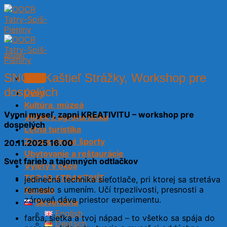
Skip
to
content
Aktuality
SNG – Kaštieľ Strážky, Workshop pre
Menu
dospelých
Úvod
Kultúra, múzeá
Vypni myseľ, zapni KREATIVITU –
workshop pre
Vidiek a agroturistika
dospelých
Letná turistika
Zima a zimné športy
20.11.2025 16.00
Ubytovanie a reštaurácie
Svet farieb a tajomných odtlačkov
Výlety v okolí
TOP 10 ATRAKTIVÍT
jedinečná technika sieťotlače, pri ktorej sa stretáva
remeslo s umením. Učí trpezlivosti, presnosti a
Kontakt
zároveň dáva priestor experimentu.
Slovenčina
English
farba, sieťka a tvoj nápad – to všetko sa spája do
Deutsch