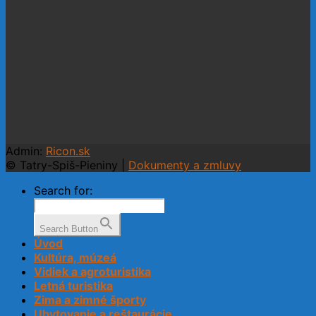
Admin:
Ricon.sk
© Tatry-Spiš-Pieniny |
Dokumenty a zmluvy
Search for:
Search Button
Úvod
Kultúra, múzeá
Vidiek a agroturistika
Letná turistika
Zima a zimné športy
Ubytovanie a reštaurácie