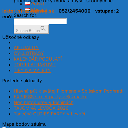
procesu, kde ruky tvoria a myseľ si oddýchne.
Polski
Magyar
lektori.strazky@sng.sk
052/2454000
vstupné: 2
Search for:
eurá
Search Button
Užitočné odkazy
AKTUALITY
CYKLOTRASY
KALENDÁR PODUJATÍ
TOP 10 ATRAKTIVÍT
TIPY NA VÝLETY
Posledné aktuality
Hlavná púť k svätej Filoméne v Spišskom Podhradí
EXPRESS street party v Kežmarku
Noc netopierov v Pieninách
TAJOMNÁ LEVOČA 2026
Tanečná OLDIES PARTY v Levoči
Mapa bodov záujmu