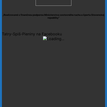
„Realizované s finančnou podporou Ministerstva cestovného ruchu a športu Slovenskej
republiky“
Tatry-Spiš-Pieniny na Facebooku