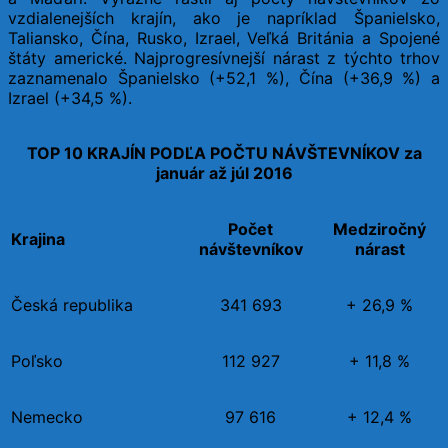
vzdialenejších krajín, ako je napríklad Španielsko,
Taliansko, Čína, Rusko, Izrael, Veľká Británia a Spojené
štáty americké. Najprogresívnejší nárast z týchto trhov
zaznamenalo Španielsko (+52,1 %), Čína (+36,9 %) a
Izrael (+34,5 %).
TOP 10 KRAJÍN PODĽA POČTU NÁVŠTEVNÍKOV za
január až júl 2016
Počet
Medziročný
Krajina
návštevníkov
nárast
Česká republika
341 693
+ 26,9 %
Poľsko
112 927
+ 11,8 %
Nemecko
97 616
+ 12,4 %