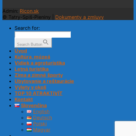
Admin:
Ricon.sk
© Tatry-Spiš-Pieniny |
Dokumenty a zmluvy
Search for:
Search Button
Úvod
Kultúra, múzeá
Vidiek a agroturistika
Letná turistika
Zima a zimné športy
Ubytovanie a reštaurácie
Výlety v okolí
TOP 10 ATRAKTIVÍT
Kontakt
Slovenčina
English
Deutsch
Polski
Magyar