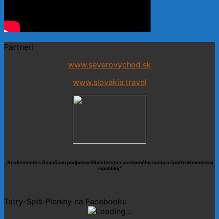
Partneri
www.severovychod.sk
www.slovakia.travel
„Realizované s finančnou podporou Ministerstva cestovného ruchu a športu Slovenskej
republiky“
Tatry-Spiš-Pieniny na Facebooku