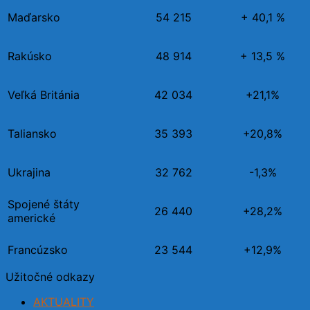
Maďarsko
54 215
+ 40,1 %
Rakúsko
48 914
+ 13,5 %
Veľká Británia
42 034
+21,1%
Taliansko
35 393
+20,8%
Ukrajina
32 762
-1,3%
Spojené štáty
26 440
+28,2%
americké
Francúzsko
23 544
+12,9%
Užitočné odkazy
AKTUALITY