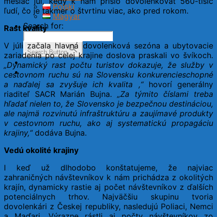
mesiac júl, kedy k nám prišlo dovolenkovať 560-tisíc
Polski
ľudí, čo je takmer o štvrtinu viac, ako pred rokom.
Magyar
Search for:
Rast kvality
V júli začala hlavná dovolenková sezóna a ubytovacie
Search Button
zariadenia po celej krajine doslova praskali vo švíkoch.
„Dynamický rast počtu turistov dokazuje, že služby v
cestovnom ruchu sú na Slovensku konkurencieschopné
a naďalej sa zvyšuje ich kvalita ,“
hovorí generálny
riaditeľ SACR Marián Bujna.
„Za týmito číslami treba
hľadať nielen to, že Slovensko je bezpečnou destináciou,
ale najmä rozvinutú infraštruktúru a zaujímavé produkty
v cestovnom ruchu, ako aj systematickú propagáciu
krajiny,“
dodáva Bujna.
Vedú okolité krajiny
I keď už dlhodobo konštatujeme, že najviac
zahraničných návštevníkov k nám prichádza z okolitých
krajín, dynamicky rastie aj počet návštevníkov z ďalších
potenciálnych trhov. Najväčšiu skupinu tvoria
dovolenkári z Českej republiky, nasledujú Poliaci, Nemci
a Maďari. Výrazne rástli aj počty návštevníkov zo