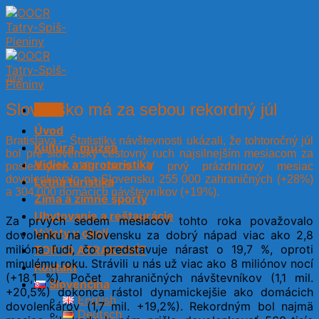
Skip
to
content
Juraj
Slovensko má za sebou rekordný júl
Menu
Úvod
Bratislava – Štatistiky návštevnosti ukázali, že tohtoročný júl
Kultúra, múzeá
bol pre slovenský cestovný ruch najsilnejším mesiacom za
Vidiek a agroturistika
posledných 10 rokov. V prvý prázdninový mesiac
dovolenkovalo na Slovensku 255 000 zahraničných (+28%)
Letná turistika
a 304 000 domácich návštevníkov (+19%).
Zima a zimné športy
Ubytovanie a reštaurácie
Za prvých sedem mesiacov tohto roka považovalo
Výlety v okolí
dovolenku na Slovensku za dobrý nápad viac ako 2,8
milióna ľudí, čo predstavuje nárast o 19,7 %, oproti
TOP 10 ATRAKTIVÍT
minulému roku. Strávili u nás už viac ako 8 miliónov nocí
Kontakt
(+18,1 %). Počet zahraničných návštevníkov (1,1 mil.
Slovenčina
+20,5%) dokonca rástol dynamickejšie ako domácich
English
dovolenkárov (1,7 mil. +19,2%). Rekordným bol najmä
Deutsch