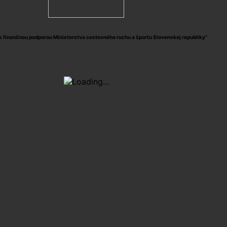
s finančnou podporou Ministerstva cestovného ruchu a športu Slovenskej republiky“