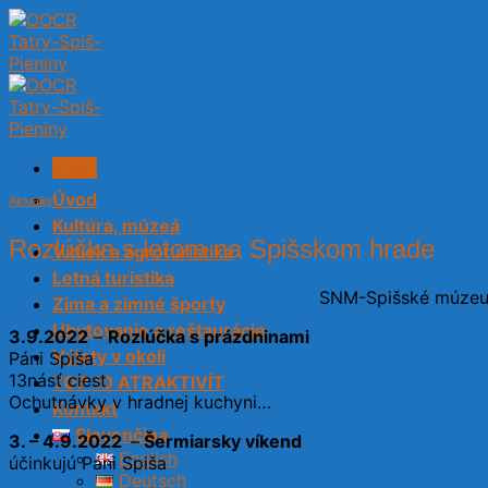
Skip
to
content
Menu
Úvod
Aktuality
Kultúra, múzeá
Rozlúčka s letom na Spišskom hrade
Vidiek a agroturistika
Letná turistika
SNM-Spišské múzeum
Zima a zimné športy
Ubytovanie a reštaurácie
3.9.2022
–
Rozlúčka s prázdninami
Výlety v okolí
Páni Spiša
13násť ciest
TOP 10 ATRAKTIVÍT
Ochutnávky v hradnej kuchyni…
Kontakt
Slovenčina
3. – 4.9.2022
–
Šermiarsky víkend
English
účinkujú Páni Spiša
Deutsch