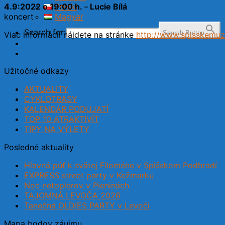
4.9:2022 o 19:00 h.
–
Lucie Bílá
Polski
koncert
Magyar
Search for:
Search Button
Viac informácií nájdete na stránke
http://www.spisskemu
Užitočné odkazy
AKTUALITY
CYKLOTRASY
KALENDÁR PODUJATÍ
TOP 10 ATRAKTIVÍT
TIPY NA VÝLETY
Posledné aktuality
Hlavná púť k svätej Filoméne v Spišskom Podhradí
EXPRESS street party v Kežmarku
Noc netopierov v Pieninách
TAJOMNÁ LEVOČA 2026
Tanečná OLDIES PARTY v Levoči
Mapa bodov záujmu