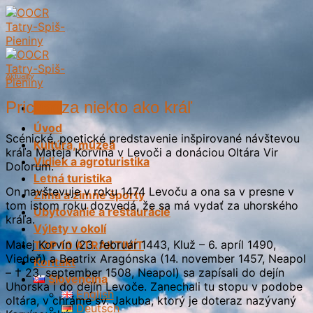
Skip
to
content
Aktuality
Prichádza niekto ako kráľ
Menu
Úvod
Scénické, poetické predstavenie inšpirované návštevou
Kultúra, múzeá
kráľa Mateja Korvína v Levoči a donáciou Oltára Vir
Vidiek a agroturistika
Dolorum.
Letná turistika
On navštevuje v roku 1474 Levoču a ona sa v presne v
Zima a zimné športy
tom istom roku dozvedá, že sa má vydať za uhorského
Ubytovanie a reštaurácie
kráľa.
Výlety v okolí
Matej Korvín (23. február 1443, Kluž – 6. apríl 1490,
TOP 10 ATRAKTIVÍT
Viedeň) a Beatrix Aragónska (14. november 1457, Neapol
Kontakt
– † 23. september 1508, Neapol) sa zapísali do dejín
Slovenčina
Uhorska i do dejín Levoče. Zanechali tu stopu v podobe
English
oltára, v chráme sv. Jakuba, ktorý je doteraz nazývaný
Deutsch