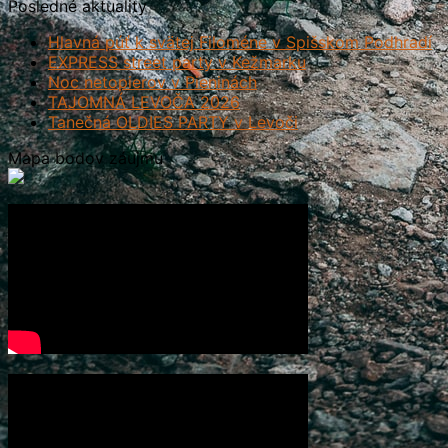
Posledné aktuality
Hlavná púť k svätej Filoméne v Spišskom Podhradí
EXPRESS street party v Kežmarku
Noc netopierov v Pieninách
TAJOMNÁ LEVOČA 2026
Tanečná OLDIES PARTY v Levoči
Mapa bodov záujmu