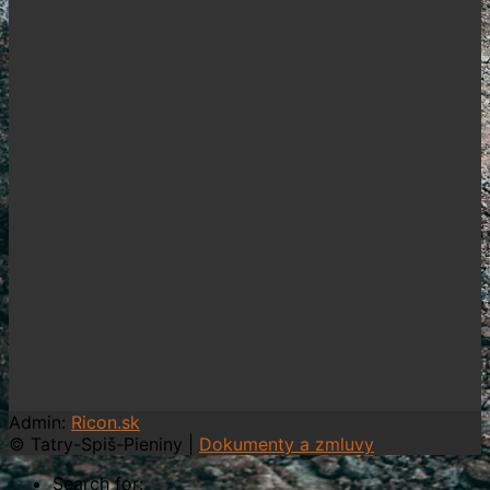
Admin:
Ricon.sk
© Tatry-Spiš-Pieniny |
Dokumenty a zmluvy
Search for: