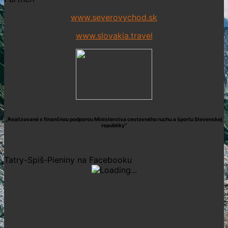
www.severovychod.sk
www.slovakia.travel
„Realizované s finančnou podporou Ministerstva cestovného ruchu a športu Slovenskej
republiky“
Tatry-Spiš-Pieniny na Facebooku