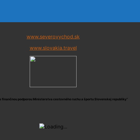
www.severovychod.sk
www.slovakia.travel
s finančnou podporou Ministerstva cestovného ruchu a športu Slovenskej republiky“