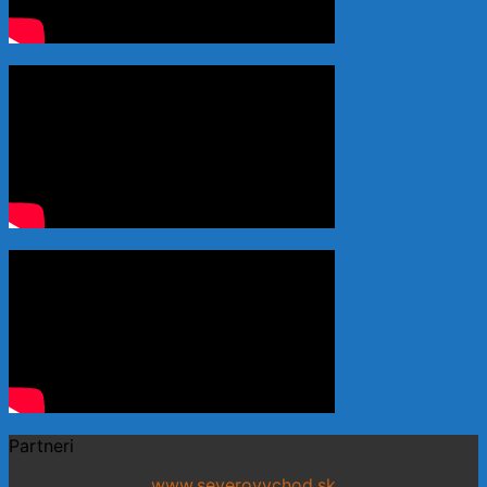
Partneri
www.severovychod.sk