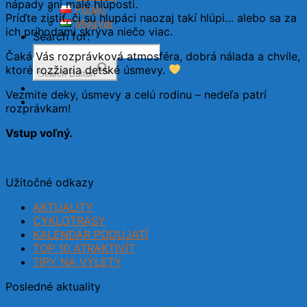
nápady ani malé hlúposti.
Polski
Príďte zistiť, či sú hlupáci naozaj takí hlúpi… alebo sa za
Magyar
ich príhodami skrýva niečo viac.
Search for:
Čaká Vás rozprávková atmosféra, dobrá nálada a chvíle,
ktoré rozžiaria detské úsmevy.
Search Button
Vezmite deky, úsmevy a celú rodinu – nedeľa patrí
rozprávkam!
Vstup voľný.
Užitočné odkazy
AKTUALITY
CYKLOTRASY
KALENDÁR PODUJATÍ
TOP 10 ATRAKTIVÍT
TIPY NA VÝLETY
Posledné aktuality