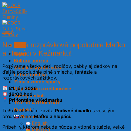
Skip
to
content
Aktuality
Nedeľné rozprávkové popoludnie Maťko
Menu
a Hlupáci v Kežmarku!
Úvod
Kultúra, múzeá
Pozývame všetky deti, rodičov, babky aj dedkov na
Vidiek a agroturistika
ďalšie popoludnie plné smiechu, fantázie a
Letná turistika
rozprávkových zážitkov.
Zima a zimné športy
21. jún 2026
Ubytovanie a reštaurácie
16:00 hod.
Výlety v okolí
Pri fontáne v Kežmarku
TOP 10 ATRAKTIVÍT
Kontakt
Tentokrát k nám zavíta
Podivné divadlo
s veselým
predstavením
Maťko a hlupáci.
Slovenčina
English
Príbeh, v ktorom nebude núdza o vtipné situácie, veľké
Deutsch