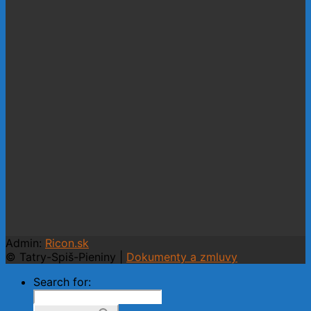
Admin:
Ricon.sk
© Tatry-Spiš-Pieniny |
Dokumenty a zmluvy
Search for: