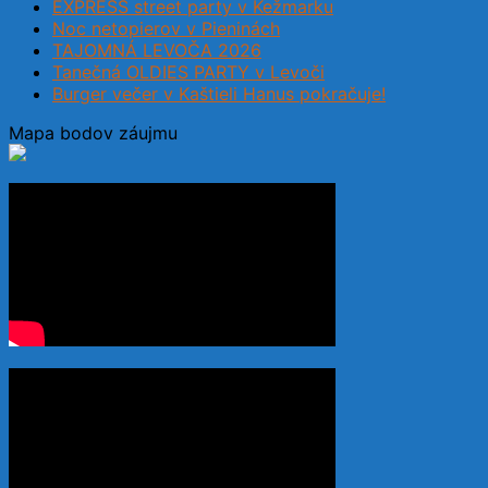
EXPRESS street party v Kežmarku
Noc netopierov v Pieninách
TAJOMNÁ LEVOČA 2026
Tanečná OLDIES PARTY v Levoči
Burger večer v Kaštieli Hanus pokračuje!
Mapa bodov záujmu