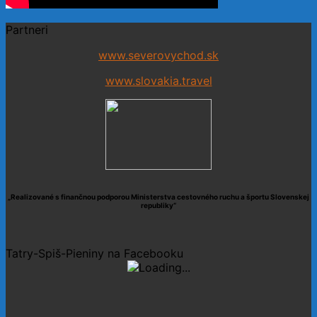
Partneri
www.severovychod.sk
www.slovakia.travel
„Realizované s finančnou podporou Ministerstva cestovného ruchu a športu Slovenskej
republiky“
Tatry-Spiš-Pieniny na Facebooku