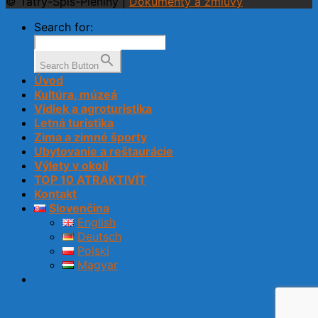
© Tatry-Spiš-Pieniny |
Dokumenty a zmluvy
Search for:
Search Button
Úvod
Kultúra, múzeá
Vidiek a agroturistika
Letná turistika
Zima a zimné športy
Ubytovanie a reštaurácie
Výlety v okolí
TOP 10 ATRAKTIVÍT
Kontakt
Slovenčina
English
Deutsch
Polski
Magyar