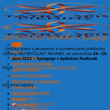
Skip
to
content
Aktuality
„NE/OBYČAJNÝ AKVAREL“ v Synagóge
Menu
Ukážky práce s akvarelom a komentované prehliadky
Úvod
výstavy NE/OBYČAJNÝ AKVAREL sa uskutočnia
24.-25.
Kultúra, múzeá
júna 2023
v
Synagóge v Spišskom Podhradí
.
Vidiek a agroturistika
Zdroj:
https://www.spisskepodhradie.sk/
Letná turistika
Zima a zimné športy
Ubytovanie a reštaurácie
Užitočné odkazy
Výlety v okolí
TOP 10 ATRAKTIVÍT
AKTUALITY
CYKLOTRASY
Kontakt
KALENDÁR PODUJATÍ
Slovenčina
TOP 10 ATRAKTIVÍT