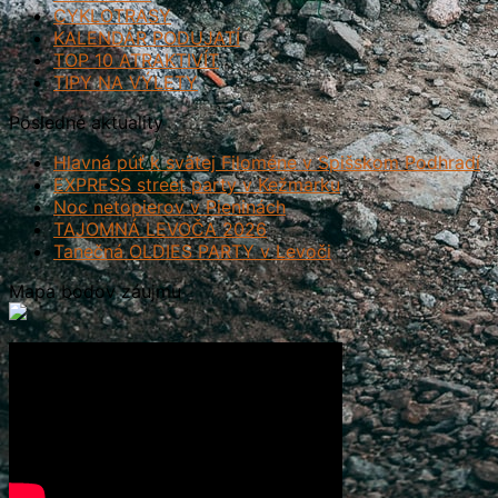
CYKLOTRASY
KALENDÁR PODUJATÍ
TOP 10 ATRAKTIVÍT
TIPY NA VÝLETY
Posledné aktuality
Hlavná púť k svätej Filoméne v Spišskom Podhradí
EXPRESS street party v Kežmarku
Noc netopierov v Pieninách
TAJOMNÁ LEVOČA 2026
Tanečná OLDIES PARTY v Levoči
Mapa bodov záujmu