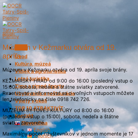
Skip
to
content
Aktuality
Múzeum v Kežmarku otvára od 19.
Menu
apríla
Úvod
Kultúra, múzeá
Múzeum v Kežmarku otvára od 19. apríla svoje brány.
Vidiek a agroturistika
Letná turistika
KEŽMARSKÝ HRAD od 9:00 do 16:00 (posledný vstup o
Zima a zimné športy
15:00), sobota, nedeľa a štátne sviatky zatvorené.
Rezervovať a informovať sa o voľných vstupoch môžete
Ubytovanie a reštaurácie
len telefonicky na čísle 0918 742 726.
Výlety v okolí
TOP 10 ATRAKTIVÍT
MÚZEUM BYTOVEJ KULTÚRY od 8:00 do 16:00
Kontakt
(posledný vstup o 15:00), sobota, nedeľa a štátne
sviatky zatvorené.
Slovenčina
English
Maximálny počet návštevníkov v jednom momente je 17
Deutsch