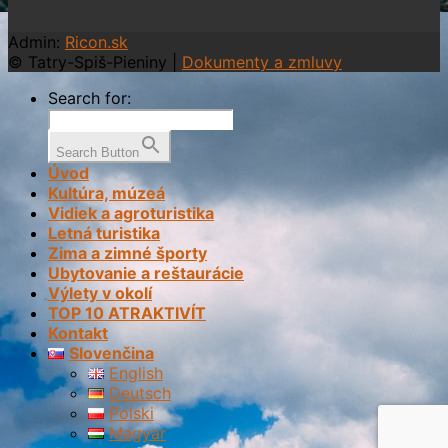
Admin:
Ricon.sk
© Tatry-Spiš-Pieniny |
Dokumenty a zmluvy
Search for:
Search Button
Úvod
Kultúra, múzeá
Vidiek a agroturistika
Letná turistika
Zima a zimné športy
Ubytovanie a reštaurácie
Výlety v okolí
TOP 10 ATRAKTIVÍT
Kontakt
Slovenčina
English
Deutsch
Polski
Magyar