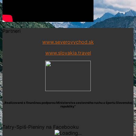
Partneri
www.severovychod.sk
www.slovakia.travel
„Realizované s finančnou podporou Ministerstva cestovného ruchu a športu Slovenskej
republiky“
Tatry-Spiš-Pieniny na Facebooku