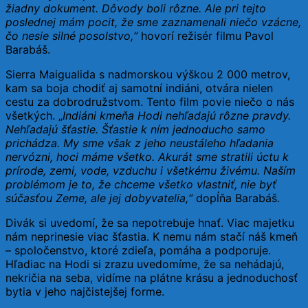
žiadny dokument. Dôvody boli rôzne. Ale pri tejto
poslednej mám pocit, že sme zaznamenali niečo vzácne,
čo nesie silné posolstvo,“
hovorí režisér filmu Pavol
Barabáš.
Sierra Maigualida s nadmorskou výškou 2 000 metrov,
kam sa boja chodiť aj samotní indiáni, otvára nielen
cestu za dobrodružstvom. Tento film povie niečo o nás
všetkých. „
Indiáni kmeňa Hodi nehľadajú rôzne pravdy.
Nehľadajú šťastie. Šťastie k ním jednoducho samo
prichádza. My sme však z jeho neustáleho hľadania
nervózni, hoci máme všetko. Akurát sme stratili úctu k
prírode, zemi, vode, vzduchu i všetkému živému. Naším
problémom je to, že chceme všetko vlastniť, nie byť
súčasťou Zeme, ale jej dobyvatelia,“
dopĺňa Barabáš.
Divák si uvedomí, že sa nepotrebuje hnať. Viac majetku
nám neprinesie viac šťastia. K nemu nám stačí náš kmeň
– spoločenstvo, ktoré zdieľa, pomáha a podporuje.
Hľadiac na Hodi si zrazu uvedomíme, že sa nehádajú,
nekričia na seba, vidíme na plátne krásu a jednoduchosť
bytia v jeho najčistejšej forme.