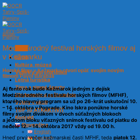
Skip
to
content
Aktuality
Medzinárodný festival horských filmov aj
Menu
v Kežmarku
Úvod
Kultúra, múzeá
Horské filmy v Kežmarku otvorí opäť svojím novým
Vidiek a agroturistika
filmom Pavol Barabáš
Letná turistika
Zima a zimné športy
Aj tento rok bude Kežmarok jedným z dejísk
Ubytovanie a reštaurácie
Medzinárodného festivalu horských filmov (MFHF),
ktorého hlavný program sa už po 26-krát uskutoční 10.
Výlety v okolí
– 14. októbra v Poprade. Kino Iskra ponúkne horské
TOP 10 ATRAKTIVÍT
filmy svojim divákom v dvoch súťažných blokoch
Kontakt
a jednom bloku víťazných snímok festivalu od piatku do
Slovenčina
nedele 12. – 14. októbra 2017 vždy od 19.00 h.
English
Hneď prvý večer kežmarskej časti MFHF, teda
piatok 12.
Deutsch