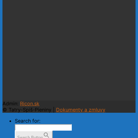
Admin:
Ricon.sk
© Tatry-Spiš-Pieniny |
Dokumenty a zmluvy
Search for:
Search Button