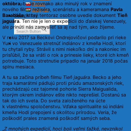
októbra
, bude rovnako ako minulý rok v znamení
Polski
nového filmu režiséra, scenáristu a kameramana
Pavla
Magyar
Barabáša
, ktorý tentoraz osobne uvedie dokument
Tieň
Search for:
jaguára
. Ten nie je len o expedícii do ďalekej Venezuely,
ale prinúti nás zamyslieť sa aj nad tým, ako žijeme.
Search Button
V roku 2017 sa Beckovi Ondrejovičovi podarilo pri rieke
Yuri vo Venezuele stretnúť indiánov z kmeňa Hodi, ktorí
tu chytali ryby. Strávil s nimi niekoľko dní a nakoniec im
prisľúbil, že sa vráti o rok a prinesie lieky, ktoré ich kmeň
potrebuje. Toto stretnutie pripadlo na január 2018 počas
splnu mesiaca.
A tu sa začína príbeh filmu
Tieň jaguára
. Becko a jeho
traja kamarátmi pádlujú proti prúdu amazonských riek,
prechádzajú cez tajomné pohorie Sierra Maigualida,
ktorým okrem indiánov ešte nikto neprešiel. Dostanú sa
tak do ich sveta. Do sveta založeného na úcte
k vlastnému spoločenstvu. Vďaka spiritualite sú indiáni
kmeňa Hodi prepojení s okolitou prírodou. Veria, že
poškodiť prales znamená poškodiť samých seba.
„
Z mnohých expedícií, hoci boli veľmi ťažké, nevznikol