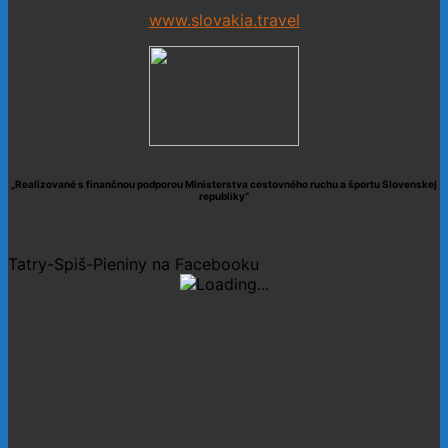
www.slovakia.travel
„Realizované s finančnou podporou Ministerstva cestovného ruchu a športu Slovenskej
republiky“
Tatry-Spiš-Pieniny na Facebooku