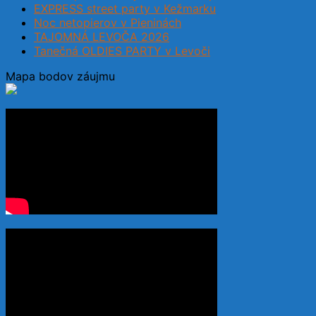
EXPRESS street party v Kežmarku
Noc netopierov v Pieninách
TAJOMNÁ LEVOČA 2026
Tanečná OLDIES PARTY v Levoči
Mapa bodov záujmu