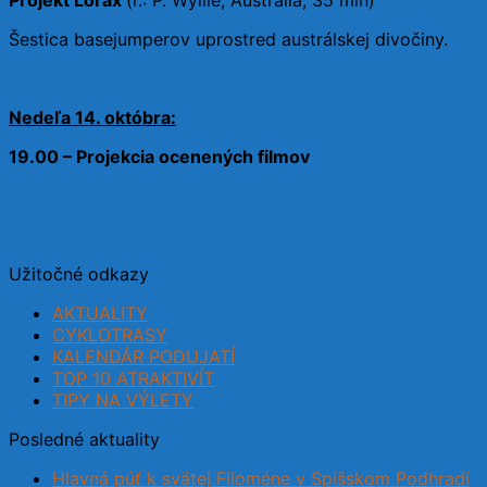
Projekt Lorax
(r.: P. Wyllie, Austrália, 35 min)
Šestica basejumperov uprostred austrálskej divočiny.
Nedeľa 14. októbra:
19.00 – Projekcia ocenených filmov
Užitočné odkazy
AKTUALITY
CYKLOTRASY
KALENDÁR PODUJATÍ
TOP 10 ATRAKTIVÍT
TIPY NA VÝLETY
Posledné aktuality
Hlavná púť k svätej Filoméne v Spišskom Podhradí