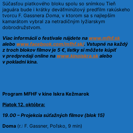
Súčasťou piatkového bloku spolu so snímkou Tieň
jaguára bude i krátky deväťminútový predfilm rakúskeho
tvorcu F. Gassnera
Doma
, v ktorom sa s najlepším
kamarátom vybral za netradičným lyžiarskym
dobrodružstvom.
Viac informácií o festivale nájdete na
www.mfhf.sk
alebo
www.facebook.com/mfhf.sk/
. Vstupné na každý
z troch blokov filmov je 5 €, lístky si môžete kúpiť
v predpredaji online na
www.kinoiskra.sk
alebo
v pokladni kina.
Program MFHF v kine Iskra Kežmarok
Piatok 12. októbra:
19.00 – Projekcia súťažných filmov (blok 15)
Doma
(r.: F. Gassner, Poľsko, 9 min)