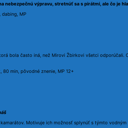
 na nebezpečnú výpravu, stretnúť sa s pirátmi, ale čo je hl
, dabing, MP
ktorá bola často iná, než Mirovi Žbirkovi všetci odporúčali.
, 80 min, pôvodné znenie, MP 12+
báš
kamarátov. Motivuje ich možnosť splynúť s týmto vodným ži