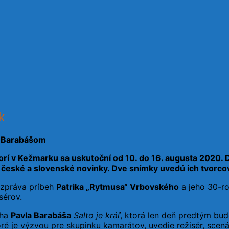
k
m Barabášom
í v Kežmarku sa uskutoční od 10. do 16. augusta 2020. D
 české a slovenské novinky. Dve snímky uvedú ich tvorcovi
rozpráva príbeh
Patrika „Rytmusa“ Vrbovského
a jeho 30-ro
sérov.
uha
Pavla Barabáša
Salto je kráľ
, ktorá len deň predtým bud
é je výzvou pre skupinku kamarátov, uvedie režisér, scen