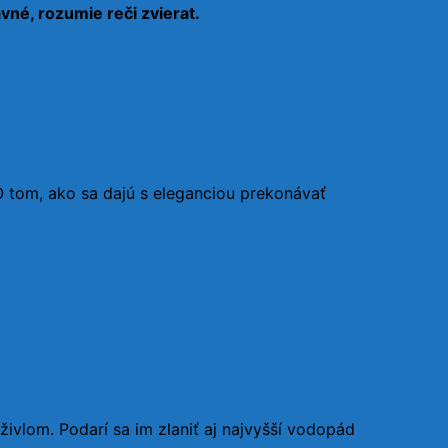
avné, rozumie reči zvierat.
 O tom, ako sa dajú s eleganciou prekonávať
vlom. Podarí sa im zlaniť aj najvyšší vodopád