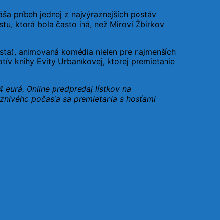
náša príbeh jednej z najvýraznejších postáv
tu, ktorá bola často iná, než Mirovi Žbirkovi
usta), animovaná komédia nielen pre najmenších
tív knihy Evity Urbaníkovej, ktorej premietanie
4 eurá. Online predpredaj lístkov na
znivého počasia sa premietania s hosťami