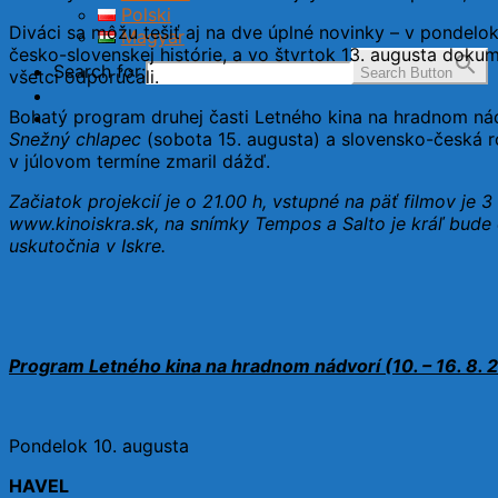
Polski
Diváci sa môžu tešiť aj na dve úplné novinky – v pondelo
Magyar
česko-slovenskej histórie, a vo štvrtok 13. augusta doku
Search for:
Search Button
všetci odporúčali.
Bohatý program druhej časti Letného kina na hradnom ná
Snežný chlapec
(sobota 15. augusta) a slovensko-česká
v júlovom termíne zmaril dážď.
Začiatok projekcií je o 21.00 h, vstupné na päť filmov je 
www.kinoiskra.sk, na snímky Tempos a Salto je kráľ bude
uskutočnia v Iskre.
Program Letného kina na hradnom nádvorí (10. – 16. 8. 
Pondelok 10. augusta
HAVEL