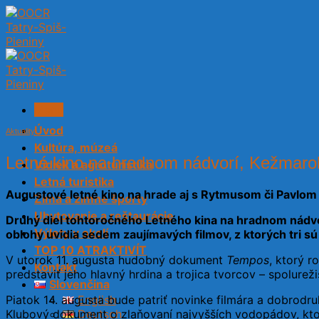
Skip
to
content
Menu
Úvod
Aktuality
Kultúra, múzeá
Letné kino na hradnom nádvorí, Kežmaro
Vidiek a agroturistika
Letná turistika
Augustové letné kino na hrade aj s Rytmusom či Pavlo
Zima a zimné športy
Ubytovanie a reštaurácie
Druhý diel tohtoročného Letného kina na hradnom nádvor
Výlety v okolí
oblohy uvidia sedem zaujímavých filmov, z ktorých tri sú
TOP 10 ATRAKTIVÍT
V utorok 11. augusta hudobný dokument
Tempos
, ktorý 
Kontakt
predstaviť jeho hlavný hrdina a trojica tvorcov – spolureži
Slovenčina
Piatok 14. augusta bude patriť novinke filmára a dobrodr
English
Klubový dokument o zlaňovaní najvyšších vodopádov, ktor
Deutsch