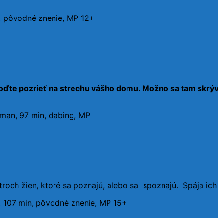
n, pôvodné znenie, MP 12+
oďte pozrieť na strechu vášho domu. Možno sa tam skrýva 
rman, 97 min, dabing, MP
tku troch žien, ktoré sa poznajú, alebo sa spoznajú. Spája i
, 107 min, pôvodné znenie, MP 15+