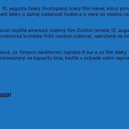
k 10. augusta český životopisný hraný film
Havel
, ktorý pri
ment
Meky
o úplnej oddanosti hudbe a o viere vo vlastnú ces
dvorí dopĺňa americký rodinný film
Dolittle
(streda 12. aug
 romantická komédia
Príliš osobná známosť
, nakrútená na mo
3 eurá, za Tempos návštevníci zaplatia 6 eur a za film Meky 
 obmedzený na kapacitu kina, keďže v prípade veľmi nepria
2020)