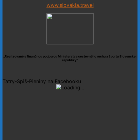
www.slovakia.travel
„Realizované s finančnou podporou Ministerstva cestovného ruchu a športu Slovenskej
republiky“
Tatry-Spiš-Pieniny na Facebooku