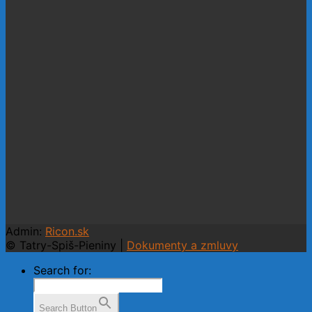
Admin:
Ricon.sk
© Tatry-Spiš-Pieniny |
Dokumenty a zmluvy
Search for:
Search Button