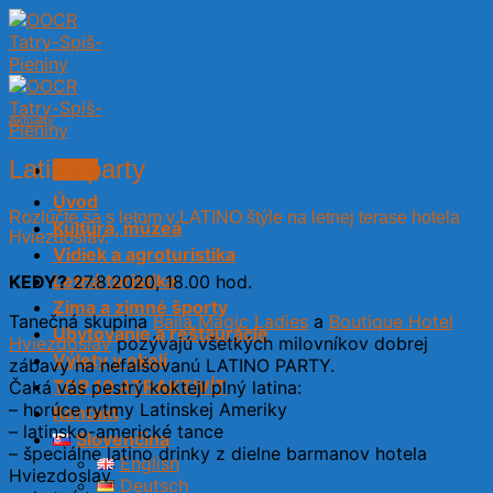
Skip
to
content
Aktuality
Latino party
Menu
Úvod
Rozlúčte sa s letom v LATINO štýle na letnej terase hotela
Kultúra, múzeá
Hviezdoslav.
Vidiek a agroturistika
Letná turistika
KEDY?
27.8.2020, 18.00 hod.
Zima a zimné športy
Tanečná skupina
Baila Magic Ladies
a
Boutique Hotel
Ubytovanie a reštaurácie
Hviezdoslav
pozývajú všetkých milovníkov dobrej
Výlety v okolí
zábavy na nefalšovanú LATINO PARTY.
TOP 10 ATRAKTIVÍT
Čaká vás pestrý koktejl plný latina:
– horúce rytmy Latinskej Ameriky
Kontakt
– latinsko-americké tance
Slovenčina
– špeciálne latino drinky z dielne barmanov hotela
English
Hviezdoslav
Deutsch