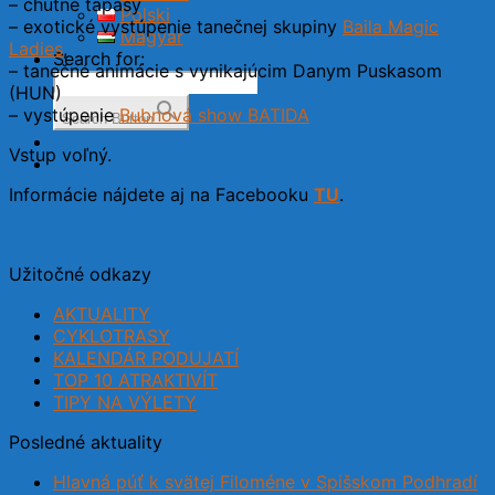
– chutné tapasy
Polski
– exotické vystúpenie tanečnej skupiny
Baila Magic
Magyar
Ladies
,
Search for:
– tanečné animácie s vynikajúcim Danym Puskasom
(HUN)
– vystúpenie
Bubnová show BATIDA
Search Button
Vstup voľný.
Informácie nájdete aj na Facebooku
TU
.
Užitočné odkazy
AKTUALITY
CYKLOTRASY
KALENDÁR PODUJATÍ
TOP 10 ATRAKTIVÍT
TIPY NA VÝLETY
Posledné aktuality
Hlavná púť k svätej Filoméne v Spišskom Podhradí