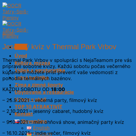
Skip
to
content
Aktuality
Jesenný kvíz v Thermal Park Vrbov
Menu
Úvod
Thermal Park Vrbov v spolupráci s NejaTeamom pre vás
Kultúra, múzeá
pripravil sobotné kvízy. Každú sobotu počas večerného
Vidiek a agroturistika
kúpania si môžete prísť preveriť vaše vedomosti z
Letná turistika
pohodlia termálnych bazénov.
Zima a zimné športy
KAŽDÚ SOBOTU OD
18:00
Ubytovanie a reštaurácie
Výlety v okolí
– 25.9.2021 – večerná party, filmový kvíz
TOP 10 ATRAKTIVÍT
– 2.10.2021 – jesenný cabaret, hudobný kvíz
Kontakt
Slovenčina
– 9.10.2021 – mini ohňová show, animačný party kvíz
English
– 16.10.2021 – indie večer, filmový kvíz
Deutsch