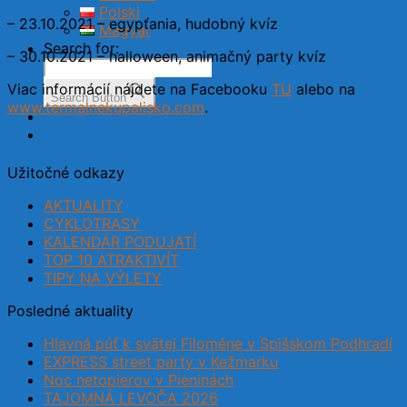
Polski
– 23.10.2021 – egypťania, hudobný kvíz
Magyar
Search for:
– 30.10.2021 – halloween, animačný party kvíz
Viac informácií nájdete na Facebooku
TU
alebo na
Search Button
www.termalnekupalisko.com
.
Užitočné odkazy
AKTUALITY
CYKLOTRASY
KALENDÁR PODUJATÍ
TOP 10 ATRAKTIVÍT
TIPY NA VÝLETY
Posledné aktuality
Hlavná púť k svätej Filoméne v Spišskom Podhradí
EXPRESS street party v Kežmarku
Noc netopierov v Pieninách
TAJOMNÁ LEVOČA 2026