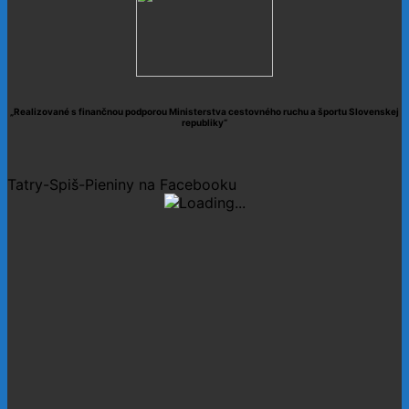
„Realizované s finančnou podporou Ministerstva cestovného ruchu a športu Slovenskej
republiky“
Tatry-Spiš-Pieniny na Facebooku