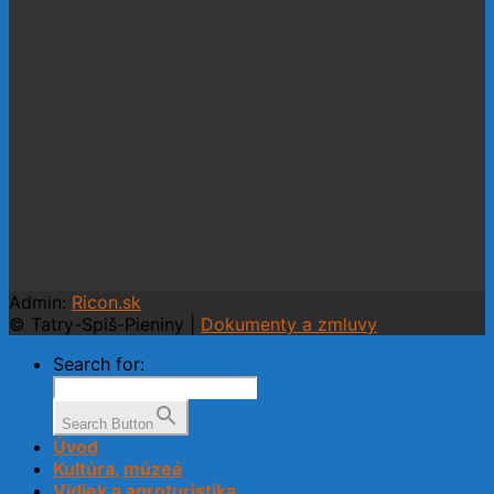
Admin:
Ricon.sk
© Tatry-Spiš-Pieniny |
Dokumenty a zmluvy
Search for:
Search Button
Úvod
Kultúra, múzeá
Vidiek a agroturistika