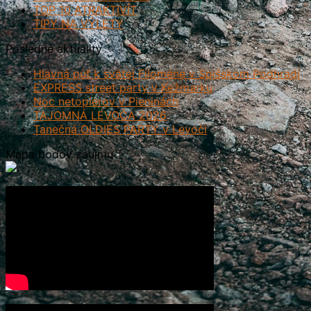
TOP 10 ATRAKTIVÍT
TIPY NA VÝLETY
Posledné aktuality
Hlavná púť k svätej Filoméne v Spišskom Podhradí
EXPRESS street party v Kežmarku
Noc netopierov v Pieninách
TAJOMNÁ LEVOČA 2026
Tanečná OLDIES PARTY v Levoči
Mapa bodov záujmu