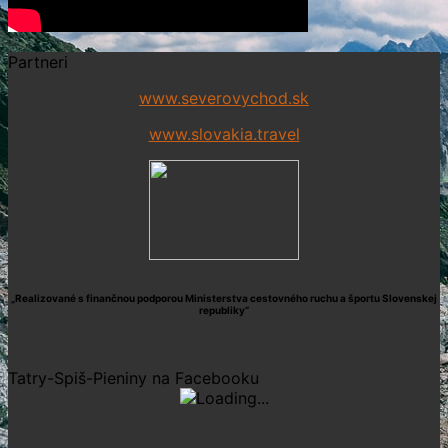
Partneri
www.severovychod.sk
www.slovakia.travel
„Realizované s finančnou podporou Ministerstva cestovného ruchu a športu Slovenskej
republiky“
Tatry-Spiš-Pieniny na Facebooku