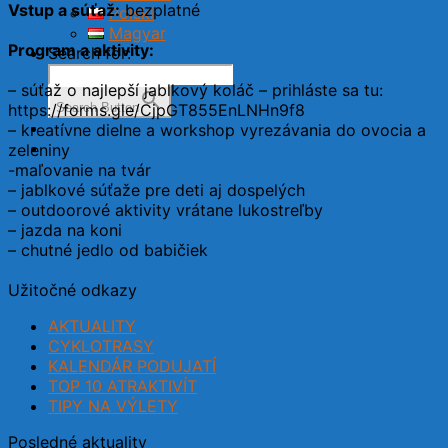
Vstup a súťaž:
bezplatné
Polski
Magyar
Program a aktivity:
Search for:
– súťaž o najlepší jablkový koláč – prihláste sa tu:
https://forms.gle/CjpGT855EnLNHn9f8
Search Button
– kreatívne dielne a workshop vyrezávania do ovocia a
zeleniny
-maľovanie na tvár
– jablkové súťaže pre deti aj dospelých
– outdoorové aktivity vrátane lukostreľby
– jazda na koni
– chutné jedlo od babičiek
Užitočné odkazy
AKTUALITY
CYKLOTRASY
KALENDÁR PODUJATÍ
TOP 10 ATRAKTIVÍT
TIPY NA VÝLETY
Posledné aktuality