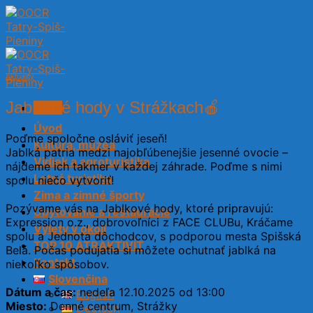
Skip
to
content
Aktuality
Jablkové hody v Strážkach🍎
Menu
Úvod
Poďme spoločne osláviť jeseň!
Kultúra, múzeá
Jablká patria medzi najobľúbenejšie jesenné ovocie –
Vidiek a agroturistika
nájdeme ich takmer v každej záhrade. Poďme s nimi
Letná turistika
spolu niečo vytvoriť!
Zima a zimné športy
Pozývame vás na Jablkové hody, ktoré pripravujú:
Ubytovanie a reštaurácie
Expression o.z., dobrovoľníci z FACE CLUBu, Kráčame
Výlety v okolí
spolu a Jednota dôchodcov, s podporou mesta Spišská
TOP 10 ATRAKTIVÍT
Belá. Počas podujatia si môžete ochutnať jablká na
Kontakt
niekoľko spôsobov.
Slovenčina
Dátum a čas:
nedeľa 12.10.2025 od 13:00
English
Miesto:
Denné centrum, Strážky
Deutsch