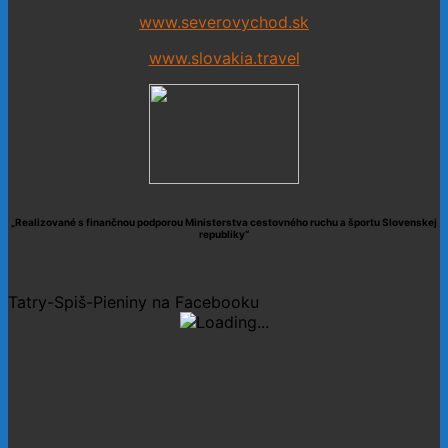
www.severovychod.sk
www.slovakia.travel
„Realizované s finančnou podporou Ministerstva cestovného ruchu a športu Slovenskej
republiky“
Tatry-Spiš-Pieniny na Facebooku