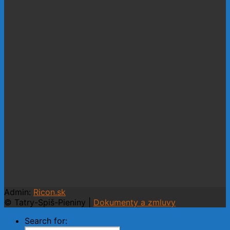
Admin:
Ricon.sk
© Tatry-Spiš-Pieniny |
Dokumenty a zmluvy
Search for: