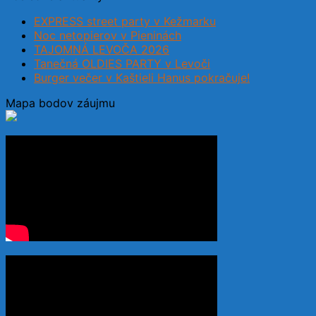
EXPRESS street party v Kežmarku
Noc netopierov v Pieninách
TAJOMNÁ LEVOČA 2026
Tanečná OLDIES PARTY v Levoči
Burger večer v Kaštieli Hanus pokračuje!
Mapa bodov záujmu