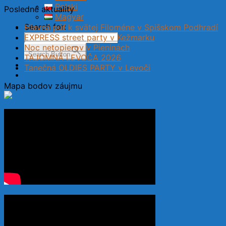
Polski
Posledné aktuality
Magyar
Search for:
Hlavná púť k svätej Filoméne v Spišskom Podhradí
EXPRESS street party v Kežmarku
Noc netopierov v Pieninách
Search Button
TAJOMNÁ LEVOČA 2026
Tanečná OLDIES PARTY v Levoči
Mapa bodov záujmu