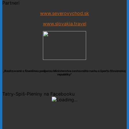
Partneri
www.severovychod.sk
www.slovakia.travel
„Realizované s finančnou podporou Ministerstva cestovného ruchu a športu Slovenskej
republiky“
Tatry-Spiš-Pieniny na Facebooku