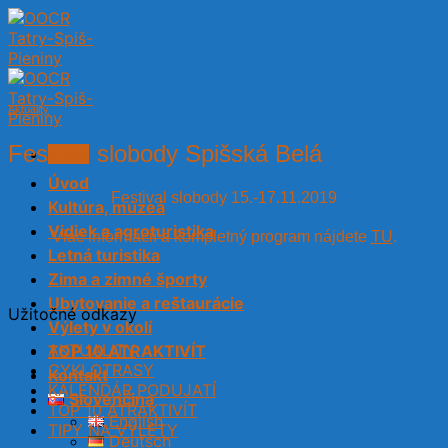
Skip
to
content
Aktuality
Festival slobody Spišská Belá
Menu
Úvod
Festival slobody 15.-17.11.2019
Kultúra, múzeá
Vidiek a agroturistika
Viac informácií a kompletný program nájdete
TU
.
Letná turistika
Zima a zimné športy
Ubytovanie a reštaurácie
Užitočné odkazy
Výlety v okolí
AKTUALITY
TOP 10 ATRAKTIVÍT
CYKLOTRASY
Kontakt
KALENDÁR PODUJATÍ
Slovenčina
TOP 10 ATRAKTIVÍT
English
TIPY NA VÝLETY
Deutsch