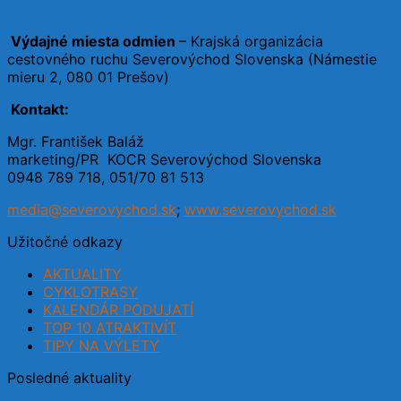
Výdajné miesta odmien
– Krajská organizácia
cestovného ruchu Severovýchod Slovenska (Námestie
mieru 2, 080 01 Prešov)
Kontakt:
Mgr. František Baláž
marketing/PR KOCR Severovýchod Slovenska
0948 789 718, 051/70 81 513
media@severovychod.sk
;
www.severovychod.sk
Užitočné odkazy
AKTUALITY
CYKLOTRASY
KALENDÁR PODUJATÍ
TOP 10 ATRAKTIVÍT
TIPY NA VÝLETY
Posledné aktuality