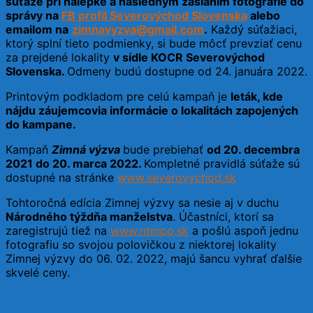
súťaže pri nálepke a následným zaslaním fotografie do
správy na
FB profil Severovýchod Slovenska
alebo
emailom na
zimnavyzva@gmail.com
.
Každý súťažiaci,
ktorý splní tieto podmienky, si bude môcť prevziať cenu
za prejdené lokality
v sídle KOCR Severovýchod
Slovenska.
Odmeny budú dostupne od 24. januára 2022.
Printovým podkladom pre celú kampaň je
leták, kde
nájdu záujemcovia informácie o lokalitách zapojených
do kampane.
Kampaň
Zimná výzva
bude prebiehať
od 20. decembra
2021 do 20. marca 2022.
Kompletné pravidlá súťaže sú
dostupné na stránke
www.severovychod.sk
Tohtoročná edícia Zimnej výzvy sa nesie aj v duchu
Národného týždňa manželstva
. Účastníci, ktorí sa
zaregistrujú tiež na
www.ntmpo.sk
a pošlú aspoň jednu
fotografiu so svojou polovičkou z niektorej lokality
Zimnej výzvy do 06. 02. 2022, majú šancu vyhrať ďalšie
skvelé ceny.