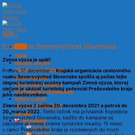
Skip
to
content
Aktuality
Expedícia Severovýchod Slovenska
Menu
Úvod
Zimná výzva je späť!
Kultúra, múzeá
Vidiek a agroturistika
Prešov, 17. december –
Krajská organizácia cestovného
ruchu Severovýchod Slovenska spúšťa aj počas tejto
Letná turistika
zimnej turistickej sezóny kampaň Zimná výzva, ktorej
Zima a zimné športy
cieľom je ukázať turistický potenciál Prešovského kraja
Ubytovanie a reštaurácie
jeho návštevníkom.
Výlety v okolí
Zimná výzva 2 začína 20. decembra 2021 a potrvá do
TOP 10 ATRAKTIVÍT
20. marca 2022.
Tento ročník má prívlastok Expedícia
Kontakt
Severovýchod Slovenska, keďže do kampane sú
Slovenčina
zapojené aj menej známe turistické lokality. 15 miest
English
v rámci Prešovského kraja je rozdelených do troch
Deutsch