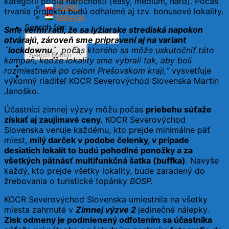
kategórii podľa náročnosti (easy, medium, hard). Počas
Polski
trvania projektu budú odhalené aj tzv. bonusové lokality.
Magyar
Search for:
Sme veľmi radi, že sa lyžiarske strediská napokon
otvárajú, zároveň sme pripravení aj na variant
´lockdownu´,
počas ktorého sa môže uskutočniť táto
Search Button
kampaň, keďže lokality sme vybrali tak, aby boli
rozmiestnené po celom Prešovskom kraji,“
vysvetľuje
výkonný riaditeľ KOCR Severovýchod Slovenska Martin
Janoško.
Účastníci zimnej výzvy môžu počas
priebehu súťaže
získať aj zaujímavé ceny.
KOCR Severovýchod
Slovenska venuje každému, kto prejde minimálne päť
miest,
milý darček v podobe čelenky, v prípade
desiatich lokalít to budú pohodlné ponožky a za
všetkých pätnásť multifunkčná šatka (buffka)
. Navyše
každý, kto prejde všetky lokality, bude zaradený do
žrebovania o turistické topánky
BOSP.
KOCR Severovýchod Slovenska umiestnila na všetky
miesta zahrnuté v
Zimnej výzve 2
jedinečné nálepky.
Zisk odmeny je podmienený odfotením sa účastníka