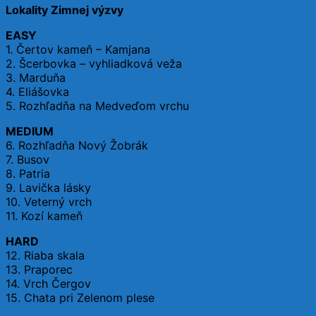
Lokality Zimnej výzvy
EASY
1. Čertov kameň – Kamjana
2. Šcerbovka – vyhliadková veža
3. Marduňa
4. Eliášovka
5. Rozhľadňa na Medveďom vrchu
MEDIUM
6. Rozhľadňa Nový Žobrák
7. Busov
8. Patria
9. Lavička lásky
10. Veterný vrch
11. Kozí kameň
HARD
12. Riaba skala
13. Praporec
14. Vrch Čergov
15. Chata pri Zelenom plese