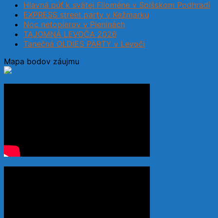
Hlavná púť k svätej Filoméne v Spišskom Podhradí
EXPRESS street party v Kežmarku
Noc netopierov v Pieninách
TAJOMNÁ LEVOČA 2026
Tanečná OLDIES PARTY v Levoči
Mapa bodov záujmu