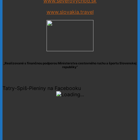
www.severovychod.sk
www.slovakia.travel
„Realizované s finančnou podporou Ministerstva cestovného ruchu a športu Slovenskej
republiky“
Tatry-Spiš-Pieniny na Facebooku