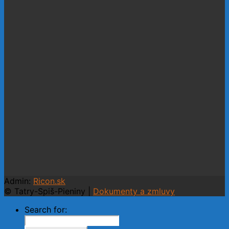
Admin:
Ricon.sk
© Tatry-Spiš-Pieniny |
Dokumenty a zmluvy
Search for: