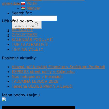
Polski
obmedzení
.
Magyar
Search for:
Užitočné odkazy
Search Button
AKTUALITY
CYKLOTRASY
KALENDÁR PODUJATÍ
TOP 10 ATRAKTIVÍT
TIPY NA VÝLETY
Posledné aktuality
Hlavná púť k svätej Filoméne v Spišskom Podhradí
EXPRESS street party v Kežmarku
Noc netopierov v Pieninách
TAJOMNÁ LEVOČA 2026
Tanečná OLDIES PARTY v Levoči
Mapa bodov záujmu