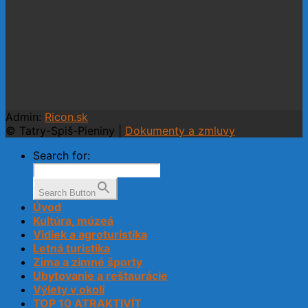
Admin:
Ricon.sk
© Tatry-Spiš-Pieniny |
Dokumenty a zmluvy
Search for:
Search Button
Úvod
Kultúra, múzeá
Vidiek a agroturistika
Letná turistika
Zima a zimné športy
Ubytovanie a reštaurácie
Výlety v okolí
TOP 10 ATRAKTIVÍT