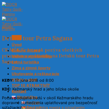
Skip
to
content
Aktuality
Detská tour Petra Sagana
Menu
Úvod
CK MŠK Kežmarok pozýva všetkých
Kultúra, múzeá
priaznivcov cyklistiky na Detskú tour Petra
Vidiek a agroturistika
Sagana
Letná turistika
Zima a zimné športy
Ubytovanie a reštaurácie
Výlety v okolí
KEDY:
17. júna 2018 od 8:00
TOP 10 ATRAKTIVÍT
KDE:
Kežmarský hrad a jeho blízke okolie
Kontakt
Slovenčina
Počas podujatia budú v okolí Kežmarského hradu
English
dopravné obmedzenia uplatňované pre bezpečnosť
Deutsch
súťažiacich.
Mapa centra mesta s označením