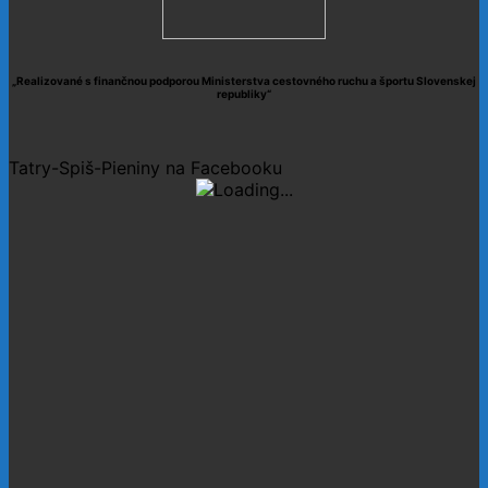
„Realizované s finančnou podporou Ministerstva cestovného ruchu a športu Slovenskej
republiky“
Tatry-Spiš-Pieniny na Facebooku