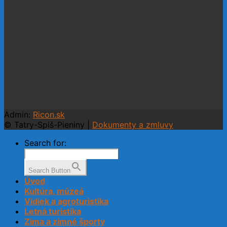
Admin:
Ricon.sk
© Tatry-Spiš-Pieniny |
Dokumenty a zmluvy
Search for:
Search Button
Úvod
Kultúra, múzeá
Vidiek a agroturistika
Letná turistika
Zima a zimné športy