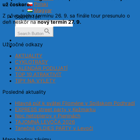
Polski
už čoskoro.
Magyar
Z pôvodného termínu 26. 9. sa finále tour presunulo o
Search for:
deň neskôr na
nový termín 27. 9.
Search Button
Užitočné odkazy
AKTUALITY
CYKLOTRASY
KALENDÁR PODUJATÍ
TOP 10 ATRAKTIVÍT
TIPY NA VÝLETY
Posledné aktuality
Hlavná púť k svätej Filoméne v Spišskom Podhradí
EXPRESS street party v Kežmarku
Noc netopierov v Pieninách
TAJOMNÁ LEVOČA 2026
Tanečná OLDIES PARTY v Levoči
Mapa bodov záujmu