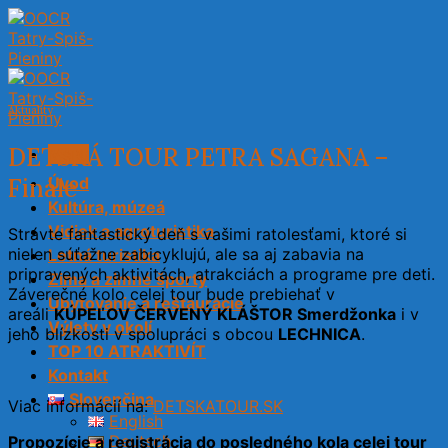
Skip
to
content
Aktuality
DETSKÁ TOUR PETRA SAGANA –
Menu
Finále
Úvod
Kultúra, múzeá
Vidiek a agroturistika
Strávte fantastický deň s vašimi ratolesťami, ktoré si
nielen súťažne zabicyklujú, ale sa aj zabavia na
Letná turistika
pripravených aktivitách, atrakciách a programe pre deti.
Zima a zimné športy
Záverečné kolo celej tour bude prebiehať v
Ubytovanie a reštaurácie
areáli
KÚPEĽOV ČERVENÝ KLÁŠTOR Smerdžonka
i v
Výlety v okolí
jeho blízkosti v spolupráci s obcou
LECHNICA
.
TOP 10 ATRAKTIVÍT
Kontakt
Slovenčina
Viac informácií na:
DETSKATOUR.SK
English
Deutsch
Propozície a registrácia do posledného kola celej tour