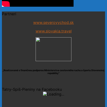
Partneri
www.severovychod.sk
www.slovakia.travel
„Realizované s finančnou podporou Ministerstva cestovného ruchu a športu Slovenskej
republiky“
Tatry-Spiš-Pieniny na Facebooku