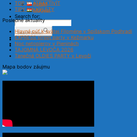
TOP 10 ATRAKTIVÍT
Polski
TIPY NA VÝLETY
Magyar
Search for:
Posledné aktuality
Hlavná púť k svätej Filoméne v Spišskom Podhradí
Search Button
EXPRESS street party v Kežmarku
Noc netopierov v Pieninách
TAJOMNÁ LEVOČA 2026
Tanečná OLDIES PARTY v Levoči
Mapa bodov záujmu