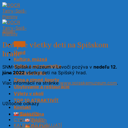
Skip
to
content
Aktuality
Deň pre všetky deti na Spišskom
Menu
hrade
Úvod
Kultúra, múzeá
Vidiek a agroturistika
SNM-Spišské múzeum v Levoči pozýva v
nedeľu 12.
júna 2022
všetky deti na Spišský hrad.
Letná turistika
Zima a zimné športy
Viac informácií na stránke
www.spisskemuzeum.com
.
Ubytovanie a reštaurácie
Výlety v okolí
TOP 10 ATRAKTIVÍT
Užitočné odkazy
Kontakt
AKTUALITY
Slovenčina
CYKLOTRASY
English
KALENDÁR PODUJATÍ
Deutsch