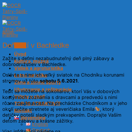
Skip
to
content
Aktuality
Deň detí v Bachledke
Menu
Úvod
Zažite s deťmi nezabudnuteľný deň plný zábavy a
Kultúra, múzeá
dobrodružstiev v Bachledke.
Vidiek a agroturistika
Oslávte s nimi ich veľký sviatok na Chodníku korunami
Letná turistika
stromov už túto
sobotu 5.6.2021
.
Zima a zimné športy
Ubytovanie a reštaurácie
Tešiť sa môžete na sokoliarov, ktorí Vás v dobových
Výlety v okolí
kostýmoch zoznámia s dravcami a predvedú s nimi
rôzne zaujímavosti. Na prechádzke Chodníkom a v jeho
TOP 10 ATRAKTIVÍT
okolí určite stretnete aj veveričiaka Emila
, ktorý
Kontakt
detičky poteší sladkým prekvapením. Doprajte Vaším
Slovenčina
deťom zábavu a krásne zážitky.
English
Deutsch
Viac informácií nájdete na