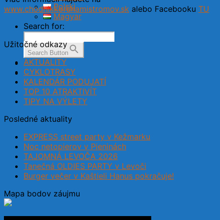
Polski
www.chodnikkorunamistromov.sk
alebo Facebooku
TU
Magyar
Search for:
Užitočné odkazy
Search Button
AKTUALITY
CYKLOTRASY
KALENDÁR PODUJATÍ
TOP 10 ATRAKTIVÍT
TIPY NA VÝLETY
Posledné aktuality
EXPRESS street party v Kežmarku
Noc netopierov v Pieninách
TAJOMNÁ LEVOČA 2026
Tanečná OLDIES PARTY v Levoči
Burger večer v Kaštieli Hanus pokračuje!
Mapa bodov záujmu