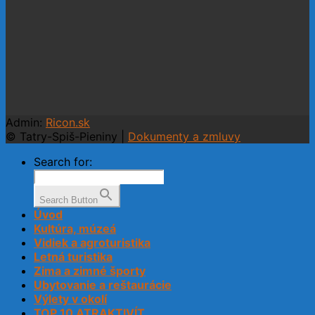
Admin:
Ricon.sk
© Tatry-Spiš-Pieniny |
Dokumenty a zmluvy
Search for:
Search Button
Úvod
Kultúra, múzeá
Vidiek a agroturistika
Letná turistika
Zima a zimné športy
Ubytovanie a reštaurácie
Výlety v okolí
TOP 10 ATRAKTIVÍT