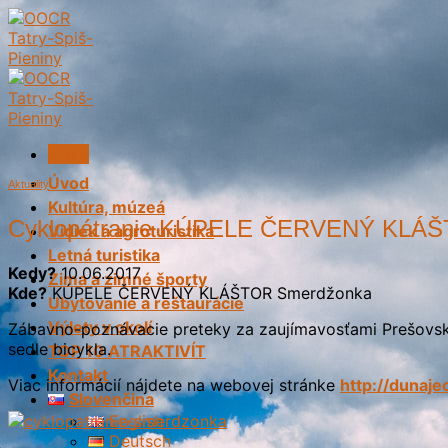
Skip
to
content
Menu
Úvod
Aktuality
Kultúra, múzeá
Cyklopátranie KÚPELE ČERVENÝ KLÁŠ
Vidiek a agroturistika
Letná turistika
Kedy?
10.06.2017
Zima a zimné športy
Kde?
KÚPELE ČERVENÝ KLÁŠTOR Smerdžonka
Ubytovanie a reštaurácie
Výlety v okolí
Zábavno-poznávacie preteky za zaujímavosťami Prešovského
sedle bicykla.
TOP 10 ATRAKTIVÍT
Kontakt
Viac informácií nájdete na webovej stránke
http://dunaje
Slovenčina
English
Deutsch