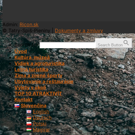
Admin:
Ricon.sk
© Tatry-Spiš-Pieniny |
Dokumenty a zmluvy
Search for:
Search Button
Úvod
Kultúra, múzeá
Vidiek a agroturistika
Letná turistika
Zima a zimné športy
Ubytovanie a reštaurácie
Výlety v okolí
TOP 10 ATRAKTIVÍT
Kontakt
Slovenčina
English
Deutsch
Polski
Magyar