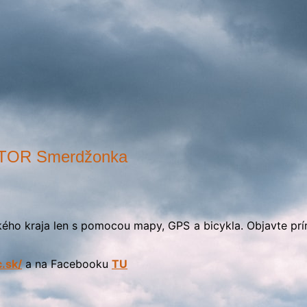
TOR Smerdžonka
 kraja len s pomocou mapy, GPS a bicykla. Objavte prírodn
c.sk/
a na Facebooku
TU