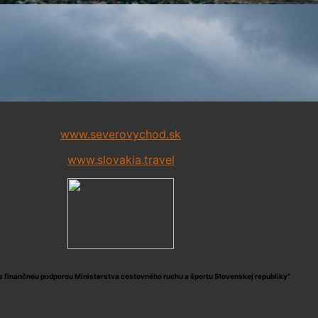
www.severovychod.sk
www.slovakia.travel
s finančnou podporou Ministerstva cestovného ruchu a športu Slovenskej republiky“