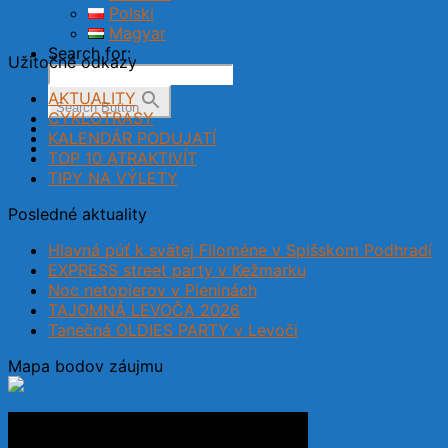
Polski
Magyar
Search for:
Užitočné odkazy
AKTUALITY
Search Button
CYKLOTRASY
KALENDÁR PODUJATÍ
TOP 10 ATRAKTIVÍT
TIPY NA VÝLETY
Posledné aktuality
Hlavná púť k svätej Filoméne v Spišskom Podhradí
EXPRESS street party v Kežmarku
Noc netopierov v Pieninách
TAJOMNÁ LEVOČA 2026
Tanečná OLDIES PARTY v Levoči
Mapa bodov záujmu