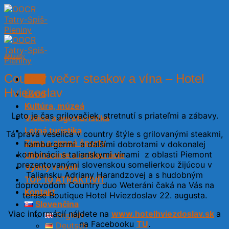
Skip
to
content
Aktuality
Country večer steakov a vína – Hotel
Menu
Hviezoslav
Úvod
Kultúra, múzeá
Leto je čas grilovačiek, stretnutí s priateľmi a zábavy.
Vidiek a agroturistika
Letná turistika
Tá pravá veselica v country štýle s grilovanými steakmi,
Zima a zimné športy
hamburgermi a ďalšími dobrotami v dokonalej
kombinácii s talianskymi vínami z oblasti Piemont
Ubytovanie a reštaurácie
prezentovanými slovenskou somelierkou žijúcou v
Výlety v okolí
Taliansku Adriany Harandzovej a s hudobným
TOP 10 ATRAKTIVÍT
doprovodom Country duo Weteráni čaká na Vás na
Kontakt
terase Boutique Hotel Hviezdoslav 22. augusta.
Slovenčina
Viac informácií nájdete na
www.hotelhviezdoslav.sk
a
English
na Facebooku
TU
.
Deutsch