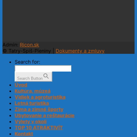
Admin:
Ricon.sk
© Tatry-Spiš-Pieniny |
Dokumenty a zmluvy
Search for:
Search Button
Úvod
Kultúra, múzeá
Vidiek a agroturistika
Letná turistika
Zima a zimné športy
Ubytovanie a reštaurácie
Výlety v okolí
TOP 10 ATRAKTIVÍT
Kontakt