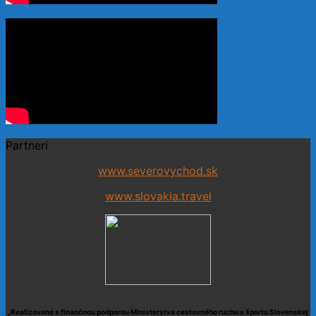
Partneri
www.severovychod.sk
www.slovakia.travel
„Realizované s finančnou podporou Ministerstva cestovného ruchu a športu Slovenskej