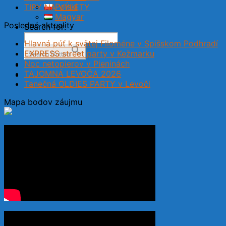
Polski
TIPY NA VÝLETY
Magyar
Posledné aktuality
Search for:
Hlavná púť k svätej Filoméne v Spišskom Podhradí
EXPRESS street party v Kežmarku
Search Button
Noc netopierov v Pieninách
TAJOMNÁ LEVOČA 2026
Tanečná OLDIES PARTY v Levoči
Mapa bodov záujmu