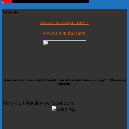
Partneri
www.severovychod.sk
www.slovakia.travel
„Realizované s finančnou podporou Ministerstva cestovného ruchu a športu Slovenskej
republiky“
Tatry-Spiš-Pieniny na Facebooku