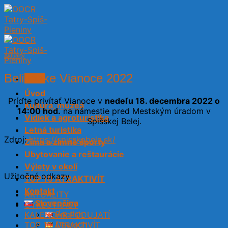
Skip
to
content
Aktuality
Belianske Vianoce 2022
Menu
Úvod
Príďte privítať Vianoce v
nedeľu 18. decembra 2022 o
Kultúra, múzeá
14:00 hod.
na námestie pred Mestským úradom v
Vidiek a agroturistika
Spišskej Belej.
Letná turistika
Zdroj:
https://spisskabela.sk/
Zima a zimné športy
Ubytovanie a reštaurácie
Výlety v okolí
Užitočné odkazy
TOP 10 ATRAKTIVÍT
Kontakt
AKTUALITY
Slovenčina
CYKLOTRASY
English
KALENDÁR PODUJATÍ
Deutsch
TOP 10 ATRAKTIVÍT