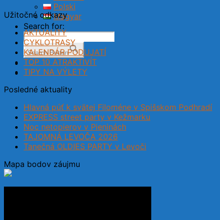
Polski
Užitočné odkazy
Magyar
Search for:
AKTUALITY
CYKLOTRASY
KALENDÁR PODUJATÍ
Search Button
TOP 10 ATRAKTIVÍT
TIPY NA VÝLETY
Posledné aktuality
Hlavná púť k svätej Filoméne v Spišskom Podhradí
EXPRESS street party v Kežmarku
Noc netopierov v Pieninách
TAJOMNÁ LEVOČA 2026
Tanečná OLDIES PARTY v Levoči
Mapa bodov záujmu