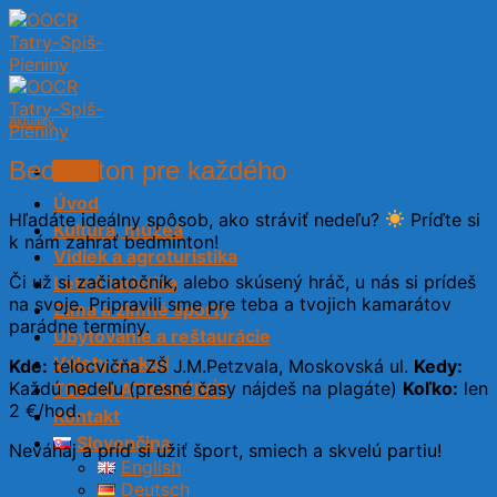
Skip
to
content
Aktuality
Bedminton pre každého
Menu
Úvod
Hľadáte ideálny spôsob, ako stráviť nedeľu?
Príďte si
Kultúra, múzeá
k nám zahrať bedminton!
Vidiek a agroturistika
Či už si začiatočník, alebo skúsený hráč, u nás si prídeš
Letná turistika
na svoje. Pripravili sme pre teba a tvojich kamarátov
Zima a zimné športy
parádne termíny.
Ubytovanie a reštaurácie
Výlety v okolí
Kde:
telocvičňa ZŠ J.M.Petzvala, Moskovská ul.
Kedy:
Každú nedeľu (presné časy nájdeš na plagáte)
Koľko:
len
TOP 10 ATRAKTIVÍT
2 €/hod.
Kontakt
Slovenčina
Neváhaj a príď si užiť šport, smiech a skvelú partiu!
English
Deutsch