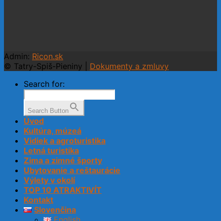
Admin:
Ricon.sk
© Tatry-Spiš-Pieniny |
Dokumenty a zmluvy
Search for:
Search Button
Úvod
Kultúra, múzeá
Vidiek a agroturistika
Letná turistika
Zima a zimné športy
Ubytovanie a reštaurácie
Výlety v okolí
TOP 10 ATRAKTIVÍT
Kontakt
Slovenčina
English