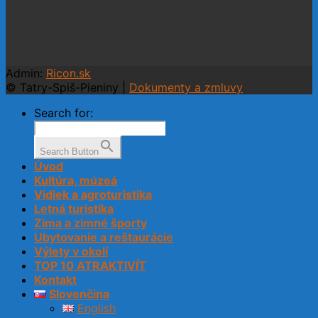
Admin:
Ricon.sk
© Tatry-Spiš-Pieniny |
Dokumenty a zmluvy
Search for:
Search Button
Úvod
Kultúra, múzeá
Vidiek a agroturistika
Letná turistika
Zima a zimné športy
Ubytovanie a reštaurácie
Výlety v okolí
TOP 10 ATRAKTIVÍT
Kontakt
Slovenčina
English