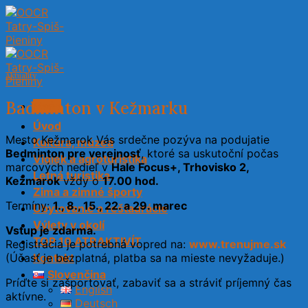
Skip
to
content
Aktuality
Badminton v Kežmarku
Menu
Úvod
Mesto Kežmarok Vás srdečne pozýva na podujatie
Kultúra, múzeá
Bedminton pre verejnosť
, ktoré sa uskutoční počas
Vidiek a agroturistika
marcových nedieľ v
Hale Focus+, Trhovisko 2,
Letná turistika
Kežmarok
vždy o
17.00 hod.
Zima a zimné športy
Termíny:
1., 8., 15., 22. a 29. marec
Ubytovanie a reštaurácie
Výlety v okolí
Vstup je zdarma.
TOP 10 ATRAKTIVÍT
Registrácia je potrebná vopred na:
www.trenujme.sk
(Účasť je bezplatná, platba sa na mieste nevyžaduje.)
Kontakt
Slovenčina
Príďte si zašportovať, zabaviť sa a stráviť príjemný čas
English
aktívne.
Deutsch