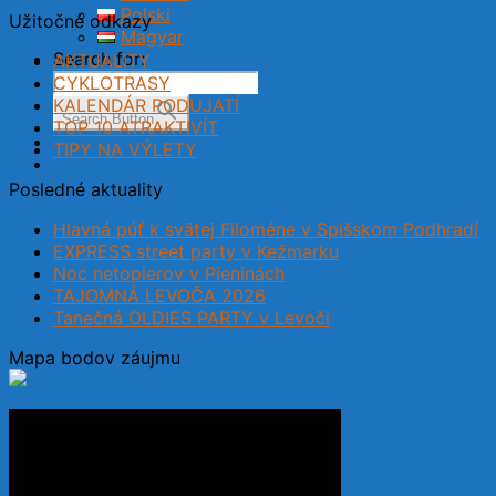
Polski
Užitočné odkazy
Magyar
Search for:
AKTUALITY
CYKLOTRASY
KALENDÁR PODUJATÍ
Search Button
TOP 10 ATRAKTIVÍT
TIPY NA VÝLETY
Posledné aktuality
Hlavná púť k svätej Filoméne v Spišskom Podhradí
EXPRESS street party v Kežmarku
Noc netopierov v Pieninách
TAJOMNÁ LEVOČA 2026
Tanečná OLDIES PARTY v Levoči
Mapa bodov záujmu