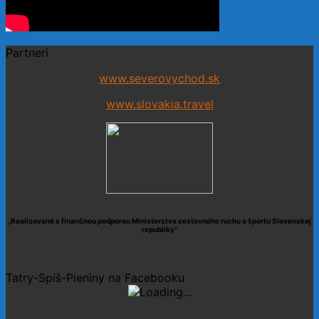
Partneri
www.severovychod.sk
www.slovakia.travel
„Realizované s finančnou podporou Ministerstva cestovného ruchu a športu Slovenskej
republiky“
Tatry-Spiš-Pieniny na Facebooku