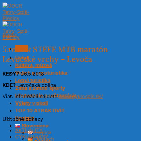
Skip
to
content
Aktuality
5.ročník STEFE MTB maratón
Menu
Levočské vrchy – Levoča
Úvod
Kultúra, múzeá
Vidiek a agroturistika
KEDY?
26.5.2018
Letná turistika
KDE?
Levočská dolina
Zima a zimné športy
Ubytovanie a reštaurácie
Viac informácií nájdete
www.cyklospis.sk/
Výlety v okolí
TOP 10 ATRAKTIVÍT
Kontakt
Užitočné odkazy
Slovenčina
AKTUALITY
English
CYKLOTRASY
Deutsch