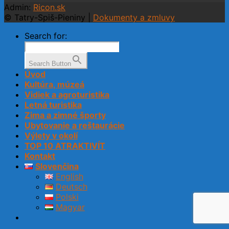
Admin:
Ricon.sk
© Tatry-Spiš-Pieniny |
Dokumenty a zmluvy
Search for:
Search Button
Úvod
Kultúra, múzeá
Vidiek a agroturistika
Letná turistika
Zima a zimné športy
Ubytovanie a reštaurácie
Výlety v okolí
TOP 10 ATRAKTIVÍT
Kontakt
Slovenčina
English
Deutsch
Polski
Magyar