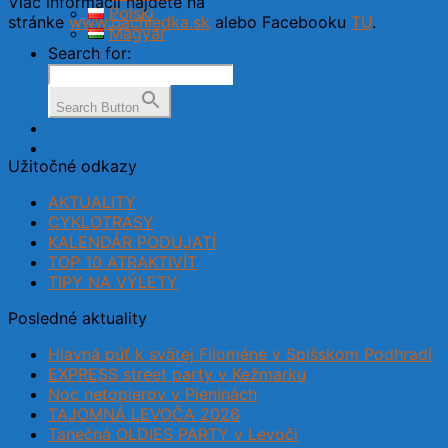
Viac informácií nájdete na
Polski
stránke
www.bachledka.sk
alebo Facebooku
TU
.
Magyar
Search for:
Search Button
Užitočné odkazy
AKTUALITY
CYKLOTRASY
KALENDÁR PODUJATÍ
TOP 10 ATRAKTIVÍT
TIPY NA VÝLETY
Posledné aktuality
Hlavná púť k svätej Filoméne v Spišskom Podhradí
EXPRESS street party v Kežmarku
Noc netopierov v Pieninách
TAJOMNÁ LEVOČA 2026
Tanečná OLDIES PARTY v Levoči