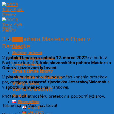
Skip
to
content
Aktuality
3. kolo pohára Masters a Open v
Menu
Bachledke
Úvod
Kultúra, múzeá
V
piatok 11.marca
a
sobotu 12. marca 2022
sa bude v
Vidiek a agroturistika
Bachledke konať
3. kolo slovenského pohára Masters a
Letná turistika
Open v zjazdovom lyžovaní
.
Zima a zimné športy
V
piatok
bude z toho dôvodu počas konania pretekov
Ubytovanie a reštaurácie
pre verejnosť
uzavretá zjazdovka Jezersko/Slalomák
a
Výlety v okolí
v
sobotu Furmanec I
na Frankovej.
TOP 10 ATRAKTIVÍT
Kontakt
Príďte si užiť atmosféru pretekov a podporiť lyžiarov.
Slovenčina
Tešíme sa na Vašu návštevu!
English
Deutsch