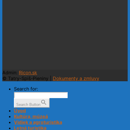
Admin:
Ricon.sk
© Tatry-Spiš-Pieniny |
Dokumenty a zmluvy
Search for:
Search Button
Úvod
Kultúra, múzeá
Vidiek a agroturistika
Letná turistika