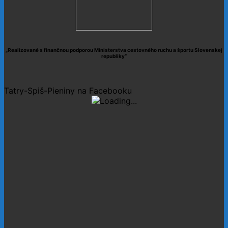
„Realizované s finančnou podporou Ministerstva cestovného ruchu a športu Slovenskej
republiky“
Tatry-Spiš-Pieniny na Facebooku